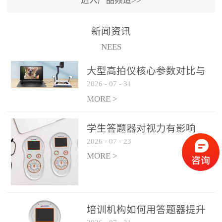
进入产品频道>>
满活力” 为核心目标，通过
轻量化操作、多样化互动
新闻资讯
功能与数据化教学分析，
NEES
为教师提供了一套完整的
课堂互动解决方案，重新
大型高拍仪核心参数对比与
定义了师生互动的新模
2026
-
07
-
31
选购建议
式。极简操作，轻松融入
MORE >
教学流程QVote 深谙教师
教学节奏的重要性，采用
学生答题器对视力有影响
“零学习成本” 的设计理
2026
-
07
-
23
吗？
念，教师无需复杂培训即
MORE >
可快速上手。软件支持与
PPT、白板等常用教学工具
无缝衔接，开课只需简单
几步：打开软件、选择互
培训机构如何用答题器提升
动模式、发起互动任务，