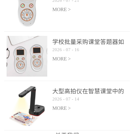
2026
-
07
-
21
学生专注度
整个过程不超过 30 秒，完
MORE >
美融入正常教学流程，避
免打断课堂连贯性。无论
是课前预习检测、课中重
点讲解互动，还是课后即
学校批量采购课堂答题器如
时反馈，QVote 都能灵活
2026
-
07
-
16
何选厂家
适配不同教学环节需求，
MORE >
让教师专注于教学内容本
身，而非技术操作。多元
互动形式，激活课堂参与
热情QVote 提供了丰富的
大型高拍仪在智慧课堂中的
互动功能矩阵，满足不同
2026
-
07
-
14
实际应用
学科、不同教学目标的互
MORE >
动需求：即时答题：支持
单选题、多选题、判断题
等基础题型，学生通过答