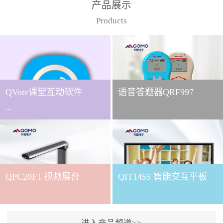
产品展示
Products
QVote课堂互动软件
语音答题器QRF997
...
下载QVote授课软件课堂互
动的质量直接影响教学效
QPC20F1 视频展台
QIT1455 智能交互平板
果与学生参与度。作为
QOMO旗下专为教学场景
打造的互动授课软件，
QVote 以 “让每一堂课都充