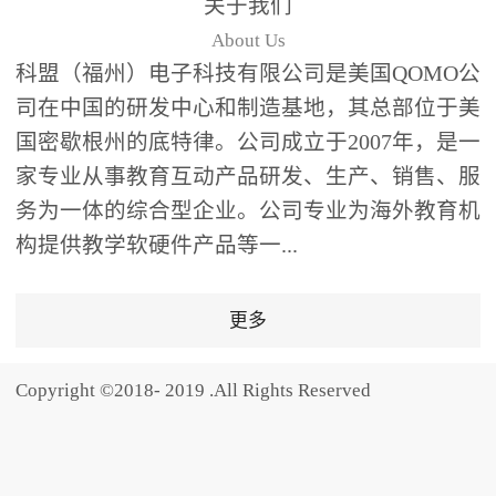
关于我们
题器快速响应，系统实时
About Us
统计答题数据并生成可视
科盟（福州）电子科技有限公司是美国QOMO公
化图表，让教师瞬间掌握
司在中国的研发中心和制造基地，其总部位于美
学生知识掌握情况。主观
国密歇根州的底特律。公司成立于2007年，是一
反馈：包含简答题、观点
家专业从事教育互动产品研发、生产、销售、服
阐述等开放式互动，鼓励
学生自由表达思考过程，
务为一体的综合型企业。公司专业为海外教育机
培养批判性思维与表达能
构提供教学软硬件产品等一...
力，尤其适合语文、思政
等需要深度思考的学科。
更多
随机点名：打破传统点名
的枯燥感，通过随机抽取
Copyright ©2018- 2019 .All Rights Reserved
功能增加课堂趣味性，同
时确保每位学生都有平等
的参与机会。数据驱动教
学，实现个性化辅导QVote