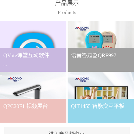
产品展示
Products
QVote课堂互动软件
语音答题器QRF997
...
下载QVote授课软件课堂互
动的质量直接影响教学效
QPC20F1 视频展台
QIT1455 智能交互平板
果与学生参与度。作为
QOMO旗下专为教学场景
打造的互动授课软件，
QVote 以 “让每一堂课都充