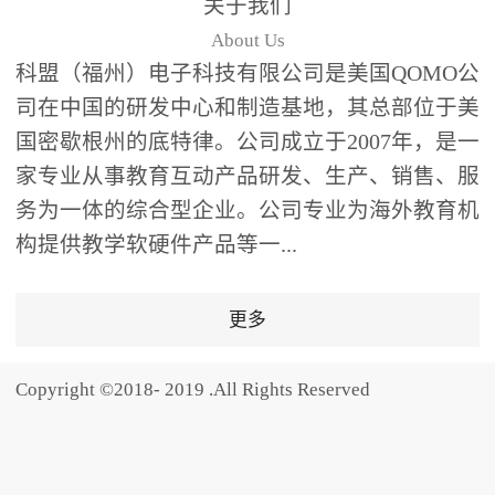
关于我们
题器快速响应，系统实时
About Us
统计答题数据并生成可视
科盟（福州）电子科技有限公司是美国QOMO公
化图表，让教师瞬间掌握
司在中国的研发中心和制造基地，其总部位于美
学生知识掌握情况。主观
国密歇根州的底特律。公司成立于2007年，是一
反馈：包含简答题、观点
家专业从事教育互动产品研发、生产、销售、服
阐述等开放式互动，鼓励
学生自由表达思考过程，
务为一体的综合型企业。公司专业为海外教育机
培养批判性思维与表达能
构提供教学软硬件产品等一...
力，尤其适合语文、思政
等需要深度思考的学科。
更多
随机点名：打破传统点名
的枯燥感，通过随机抽取
Copyright ©2018- 2019 .All Rights Reserved
功能增加课堂趣味性，同
时确保每位学生都有平等
的参与机会。数据驱动教
学，实现个性化辅导QVote