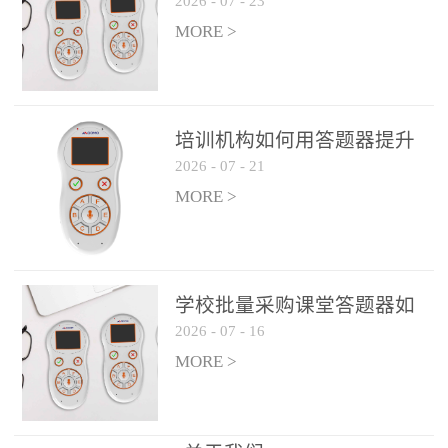
2026
-
07
-
23
吗？
整个过程不超过 30 秒，完
MORE >
美融入正常教学流程，避
免打断课堂连贯性。无论
是课前预习检测、课中重
点讲解互动，还是课后即
培训机构如何用答题器提升
时反馈，QVote 都能灵活
2026
-
07
-
21
学生专注度
适配不同教学环节需求，
MORE >
让教师专注于教学内容本
身，而非技术操作。多元
互动形式，激活课堂参与
热情QVote 提供了丰富的
学校批量采购课堂答题器如
互动功能矩阵，满足不同
2026
-
07
-
16
何选厂家
学科、不同教学目标的互
MORE >
动需求：即时答题：支持
单选题、多选题、判断题
等基础题型，学生通过答