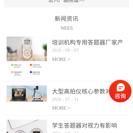
进入产品频道>>
满活力” 为核心目标，通过
轻量化操作、多样化互动
新闻资讯
功能与数据化教学分析，
NEES
为教师提供了一套完整的
课堂互动解决方案，重新
培训机构专用答题器厂家产
定义了师生互动的新模
2026
-
08
-
07
品方案
式。极简操作，轻松融入
MORE >
教学流程QVote 深谙教师
教学节奏的重要性，采用
“零学习成本” 的设计理
念，教师无需复杂培训即
大型高拍仪核心参数对比与
可快速上手。软件支持与
2026
-
07
-
31
选购建议
PPT、白板等常用教学工具
MORE >
无缝衔接，开课只需简单
几步：打开软件、选择互
学生答题器对视力有影响
动模式、发起互动任务，