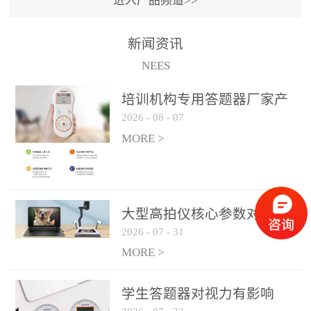
进入产品频道>>
满活力” 为核心目标，通过
轻量化操作、多样化互动
新闻资讯
功能与数据化教学分析，
NEES
为教师提供了一套完整的
课堂互动解决方案，重新
培训机构专用答题器厂家产
定义了师生互动的新模
2026
-
08
-
07
品方案
式。极简操作，轻松融入
MORE >
教学流程QVote 深谙教师
教学节奏的重要性，采用
“零学习成本” 的设计理
念，教师无需复杂培训即
大型高拍仪核心参数对比与
可快速上手。软件支持与
2026
-
07
-
31
选购建议
PPT、白板等常用教学工具
MORE >
无缝衔接，开课只需简单
几步：打开软件、选择互
学生答题器对视力有影响
动模式、发起互动任务，