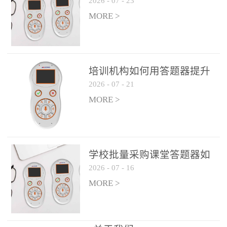
2026
-
07
-
23
吗？
整个过程不超过 30 秒，完
MORE >
美融入正常教学流程，避
免打断课堂连贯性。无论
是课前预习检测、课中重
点讲解互动，还是课后即
培训机构如何用答题器提升
时反馈，QVote 都能灵活
2026
-
07
-
21
学生专注度
适配不同教学环节需求，
MORE >
让教师专注于教学内容本
身，而非技术操作。多元
互动形式，激活课堂参与
热情QVote 提供了丰富的
学校批量采购课堂答题器如
互动功能矩阵，满足不同
2026
-
07
-
16
何选厂家
学科、不同教学目标的互
MORE >
动需求：即时答题：支持
单选题、多选题、判断题
等基础题型，学生通过答