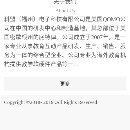
关于我们
题器快速响应，系统实时
About Us
统计答题数据并生成可视
科盟（福州）电子科技有限公司是美国QOMO公
化图表，让教师瞬间掌握
司在中国的研发中心和制造基地，其总部位于美
学生知识掌握情况。主观
国密歇根州的底特律。公司成立于2007年，是一
反馈：包含简答题、观点
家专业从事教育互动产品研发、生产、销售、服
阐述等开放式互动，鼓励
学生自由表达思考过程，
务为一体的综合型企业。公司专业为海外教育机
培养批判性思维与表达能
构提供教学软硬件产品等一...
力，尤其适合语文、思政
等需要深度思考的学科。
更多
随机点名：打破传统点名
的枯燥感，通过随机抽取
Copyright ©2018- 2019 .All Rights Reserved
功能增加课堂趣味性，同
时确保每位学生都有平等
的参与机会。数据驱动教
学，实现个性化辅导QVote