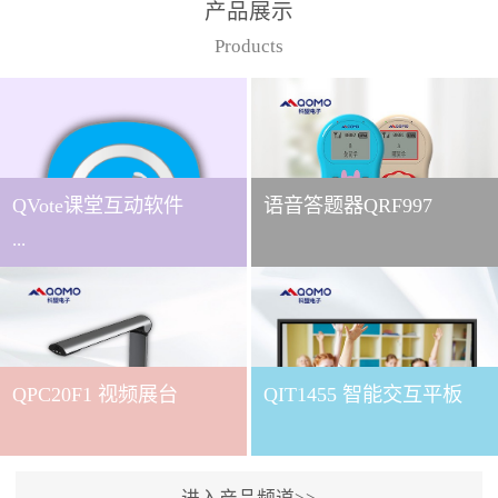
产品展示
Products
QVote课堂互动软件
语音答题器QRF997
...
下载QVote授课软件课堂互
动的质量直接影响教学效
QPC20F1 视频展台
QIT1455 智能交互平板
果与学生参与度。作为
QOMO旗下专为教学场景
打造的互动授课软件，
QVote 以 “让每一堂课都充