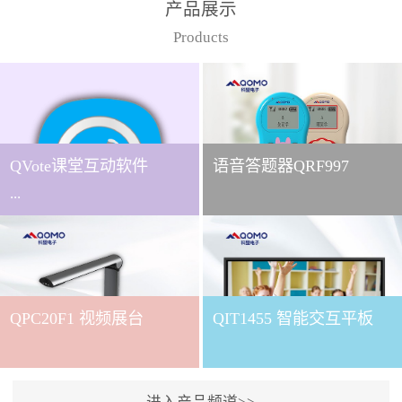
产品展示
Products
QVote课堂互动软件
语音答题器QRF997
...
下载QVote授课软件课堂互
动的质量直接影响教学效
QPC20F1 视频展台
QIT1455 智能交互平板
果与学生参与度。作为
QOMO旗下专为教学场景
打造的互动授课软件，
QVote 以 “让每一堂课都充