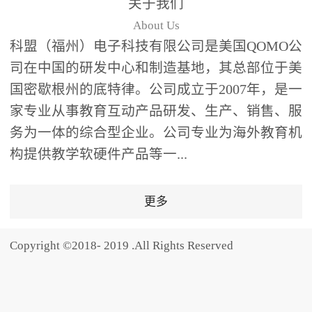
关于我们
题器快速响应，系统实时
About Us
统计答题数据并生成可视
科盟（福州）电子科技有限公司是美国QOMO公
化图表，让教师瞬间掌握
司在中国的研发中心和制造基地，其总部位于美
学生知识掌握情况。主观
国密歇根州的底特律。公司成立于2007年，是一
反馈：包含简答题、观点
家专业从事教育互动产品研发、生产、销售、服
阐述等开放式互动，鼓励
学生自由表达思考过程，
务为一体的综合型企业。公司专业为海外教育机
培养批判性思维与表达能
构提供教学软硬件产品等一...
力，尤其适合语文、思政
等需要深度思考的学科。
更多
随机点名：打破传统点名
的枯燥感，通过随机抽取
Copyright ©2018- 2019 .All Rights Reserved
功能增加课堂趣味性，同
时确保每位学生都有平等
的参与机会。数据驱动教
学，实现个性化辅导QVote