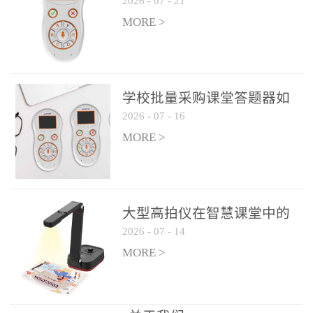
2026
-
07
-
21
学生专注度
整个过程不超过 30 秒，完
MORE >
美融入正常教学流程，避
免打断课堂连贯性。无论
是课前预习检测、课中重
点讲解互动，还是课后即
学校批量采购课堂答题器如
时反馈，QVote 都能灵活
2026
-
07
-
16
何选厂家
适配不同教学环节需求，
MORE >
让教师专注于教学内容本
身，而非技术操作。多元
互动形式，激活课堂参与
热情QVote 提供了丰富的
大型高拍仪在智慧课堂中的
互动功能矩阵，满足不同
2026
-
07
-
14
实际应用
学科、不同教学目标的互
MORE >
动需求：即时答题：支持
单选题、多选题、判断题
等基础题型，学生通过答