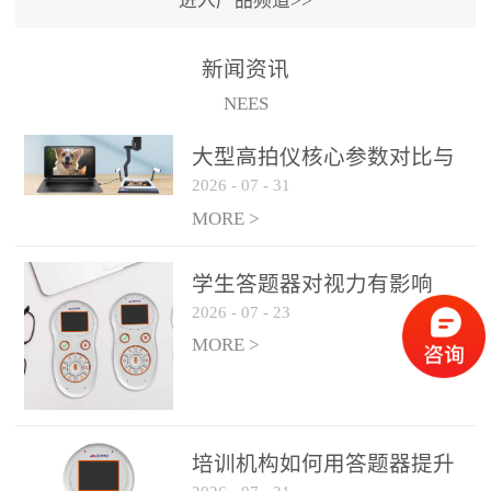
进入产品频道>>
满活力” 为核心目标，通过
轻量化操作、多样化互动
新闻资讯
功能与数据化教学分析，
NEES
为教师提供了一套完整的
课堂互动解决方案，重新
大型高拍仪核心参数对比与
定义了师生互动的新模
2026
-
07
-
31
选购建议
式。极简操作，轻松融入
MORE >
教学流程QVote 深谙教师
教学节奏的重要性，采用
学生答题器对视力有影响
“零学习成本” 的设计理
2026
-
07
-
23
吗？
念，教师无需复杂培训即
MORE >
可快速上手。软件支持与
PPT、白板等常用教学工具
无缝衔接，开课只需简单
几步：打开软件、选择互
培训机构如何用答题器提升
动模式、发起互动任务，