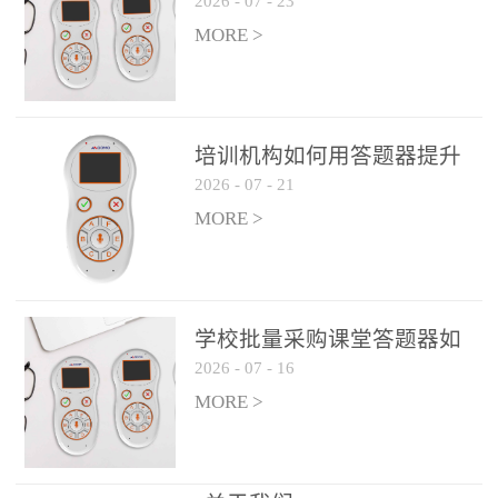
2026
-
07
-
23
吗？
整个过程不超过 30 秒，完
MORE >
美融入正常教学流程，避
免打断课堂连贯性。无论
是课前预习检测、课中重
点讲解互动，还是课后即
培训机构如何用答题器提升
时反馈，QVote 都能灵活
2026
-
07
-
21
学生专注度
适配不同教学环节需求，
MORE >
让教师专注于教学内容本
身，而非技术操作。多元
互动形式，激活课堂参与
热情QVote 提供了丰富的
学校批量采购课堂答题器如
互动功能矩阵，满足不同
2026
-
07
-
16
何选厂家
学科、不同教学目标的互
MORE >
动需求：即时答题：支持
单选题、多选题、判断题
等基础题型，学生通过答