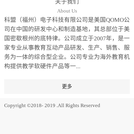
关于我们
题器快速响应，系统实时
About Us
统计答题数据并生成可视
科盟（福州）电子科技有限公司是美国QOMO公
化图表，让教师瞬间掌握
司在中国的研发中心和制造基地，其总部位于美
学生知识掌握情况。主观
国密歇根州的底特律。公司成立于2007年，是一
反馈：包含简答题、观点
家专业从事教育互动产品研发、生产、销售、服
阐述等开放式互动，鼓励
学生自由表达思考过程，
务为一体的综合型企业。公司专业为海外教育机
培养批判性思维与表达能
构提供教学软硬件产品等一...
力，尤其适合语文、思政
等需要深度思考的学科。
更多
随机点名：打破传统点名
的枯燥感，通过随机抽取
Copyright ©2018- 2019 .All Rights Reserved
功能增加课堂趣味性，同
时确保每位学生都有平等
的参与机会。数据驱动教
学，实现个性化辅导QVote