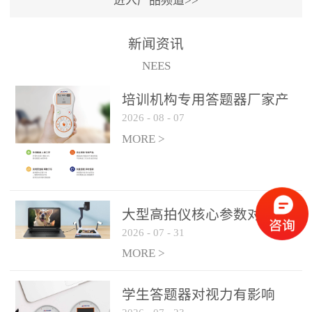
进入产品频道>>
满活力” 为核心目标，通过
轻量化操作、多样化互动
新闻资讯
功能与数据化教学分析，
NEES
为教师提供了一套完整的
课堂互动解决方案，重新
培训机构专用答题器厂家产
定义了师生互动的新模
2026
-
08
-
07
品方案
式。极简操作，轻松融入
MORE >
教学流程QVote 深谙教师
教学节奏的重要性，采用
“零学习成本” 的设计理
念，教师无需复杂培训即
大型高拍仪核心参数对比与
可快速上手。软件支持与
2026
-
07
-
31
选购建议
PPT、白板等常用教学工具
MORE >
无缝衔接，开课只需简单
几步：打开软件、选择互
学生答题器对视力有影响
动模式、发起互动任务，