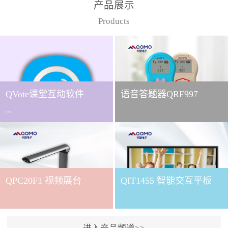
产品展示
Products
QVote课堂互动软件
语音答题器QRF997
...
下载QVote授课软件课堂互
动的质量直接影响教学效
QPC20F1 视频展台
QIT1455 智能交互平板
果与学生参与度。作为
QOMO旗下专为教学场景
打造的互动授课软件，
QVote 以 “让每一堂课都充