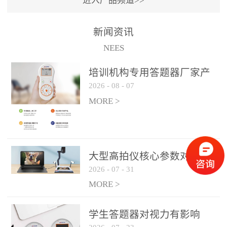
进入产品频道>>
满活力” 为核心目标，通过
轻量化操作、多样化互动
新闻资讯
功能与数据化教学分析，
NEES
为教师提供了一套完整的
课堂互动解决方案，重新
培训机构专用答题器厂家产
定义了师生互动的新模
2026
-
08
-
07
品方案
式。极简操作，轻松融入
MORE >
教学流程QVote 深谙教师
教学节奏的重要性，采用
“零学习成本” 的设计理
念，教师无需复杂培训即
大型高拍仪核心参数对比与
可快速上手。软件支持与
2026
-
07
-
31
选购建议
PPT、白板等常用教学工具
MORE >
无缝衔接，开课只需简单
几步：打开软件、选择互
学生答题器对视力有影响
动模式、发起互动任务，