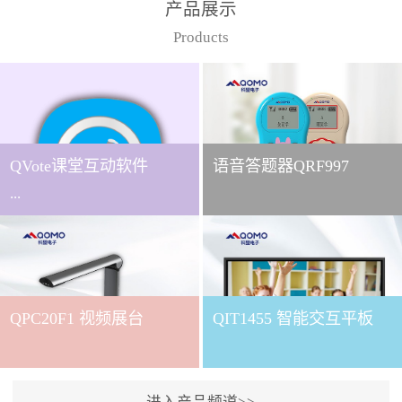
产品展示
Products
QVote课堂互动软件
语音答题器QRF997
...
下载QVote授课软件课堂互
动的质量直接影响教学效
QPC20F1 视频展台
QIT1455 智能交互平板
果与学生参与度。作为
QOMO旗下专为教学场景
打造的互动授课软件，
QVote 以 “让每一堂课都充