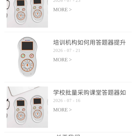
2026
-
07
-
23
吗？
整个过程不超过 30 秒，完
MORE >
美融入正常教学流程，避
免打断课堂连贯性。无论
是课前预习检测、课中重
点讲解互动，还是课后即
培训机构如何用答题器提升
时反馈，QVote 都能灵活
2026
-
07
-
21
学生专注度
适配不同教学环节需求，
MORE >
让教师专注于教学内容本
身，而非技术操作。多元
互动形式，激活课堂参与
热情QVote 提供了丰富的
学校批量采购课堂答题器如
互动功能矩阵，满足不同
2026
-
07
-
16
何选厂家
学科、不同教学目标的互
MORE >
动需求：即时答题：支持
单选题、多选题、判断题
等基础题型，学生通过答