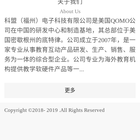
关于我们
题器快速响应，系统实时
About Us
统计答题数据并生成可视
科盟（福州）电子科技有限公司是美国QOMO公
化图表，让教师瞬间掌握
司在中国的研发中心和制造基地，其总部位于美
学生知识掌握情况。主观
国密歇根州的底特律。公司成立于2007年，是一
反馈：包含简答题、观点
家专业从事教育互动产品研发、生产、销售、服
阐述等开放式互动，鼓励
学生自由表达思考过程，
务为一体的综合型企业。公司专业为海外教育机
培养批判性思维与表达能
构提供教学软硬件产品等一...
力，尤其适合语文、思政
等需要深度思考的学科。
更多
随机点名：打破传统点名
的枯燥感，通过随机抽取
Copyright ©2018- 2019 .All Rights Reserved
功能增加课堂趣味性，同
时确保每位学生都有平等
的参与机会。数据驱动教
学，实现个性化辅导QVote