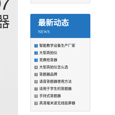
最新动态
NEWS
智能教学设备生产厂家
1
大型高拍仪
2
竞赛抢答器
3
大型高拍仪怎么选
4
答题器品牌
5
语音答题器使用方法
6
适用于学生的答题器
7
手持式答题器
8
高清毫米波无线投屏器
9