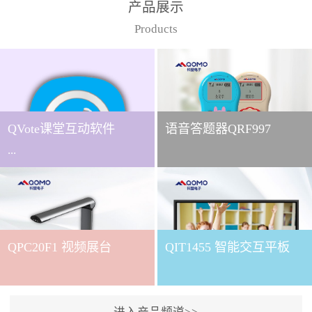
产品展示
Products
QVote课堂互动软件
语音答题器QRF997
...
下载QVote授课软件课堂互
动的质量直接影响教学效
QPC20F1 视频展台
QIT1455 智能交互平板
果与学生参与度。作为
QOMO旗下专为教学场景
打造的互动授课软件，
QVote 以 “让每一堂课都充