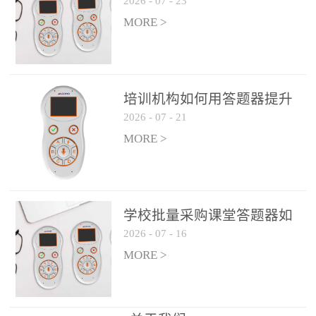
2026
-
07
-
23
吗？
整个过程不超过 30 秒，完
MORE >
美融入正常教学流程，避
免打断课堂连贯性。无论
是课前预习检测、课中重
点讲解互动，还是课后即
培训机构如何用答题器提升
时反馈，QVote 都能灵活
2026
-
07
-
21
学生专注度
适配不同教学环节需求，
MORE >
让教师专注于教学内容本
身，而非技术操作。多元
互动形式，激活课堂参与
热情QVote 提供了丰富的
学校批量采购课堂答题器如
互动功能矩阵，满足不同
2026
-
07
-
16
何选厂家
学科、不同教学目标的互
MORE >
动需求：即时答题：支持
单选题、多选题、判断题
等基础题型，学生通过答