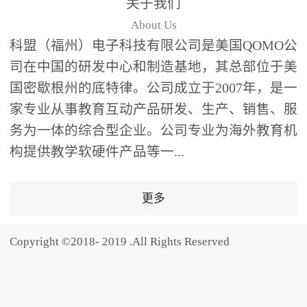
关于我们
题器快速响应，系统实时
About Us
统计答题数据并生成可视
科盟（福州）电子科技有限公司是美国QOMO公
化图表，让教师瞬间掌握
司在中国的研发中心和制造基地，其总部位于美
学生知识掌握情况。主观
国密歇根州的底特律。公司成立于2007年，是一
反馈：包含简答题、观点
家专业从事教育互动产品研发、生产、销售、服
阐述等开放式互动，鼓励
学生自由表达思考过程，
务为一体的综合型企业。公司专业为海外教育机
培养批判性思维与表达能
构提供教学软硬件产品等一...
力，尤其适合语文、思政
等需要深度思考的学科。
更多
随机点名：打破传统点名
的枯燥感，通过随机抽取
Copyright ©2018- 2019 .All Rights Reserved
功能增加课堂趣味性，同
时确保每位学生都有平等
的参与机会。数据驱动教
学，实现个性化辅导QVote