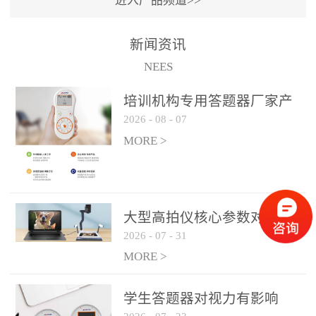
进入产品频道>>
满活力” 为核心目标，通过
轻量化操作、多样化互动
新闻资讯
功能与数据化教学分析，
NEES
为教师提供了一套完整的
课堂互动解决方案，重新
培训机构专用答题器厂家产
定义了师生互动的新模
2026
-
08
-
07
品方案
式。极简操作，轻松融入
MORE >
教学流程QVote 深谙教师
教学节奏的重要性，采用
“零学习成本” 的设计理
念，教师无需复杂培训即
大型高拍仪核心参数对比与
可快速上手。软件支持与
2026
-
07
-
31
选购建议
PPT、白板等常用教学工具
MORE >
无缝衔接，开课只需简单
几步：打开软件、选择互
学生答题器对视力有影响
动模式、发起互动任务，