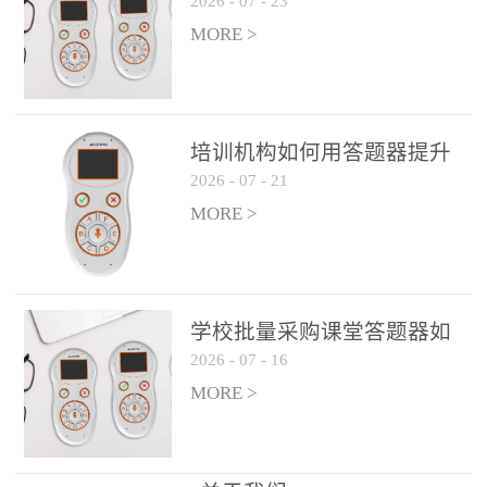
2026
-
07
-
23
吗？
整个过程不超过 30 秒，完
MORE >
美融入正常教学流程，避
免打断课堂连贯性。无论
是课前预习检测、课中重
点讲解互动，还是课后即
培训机构如何用答题器提升
时反馈，QVote 都能灵活
2026
-
07
-
21
学生专注度
适配不同教学环节需求，
MORE >
让教师专注于教学内容本
身，而非技术操作。多元
互动形式，激活课堂参与
热情QVote 提供了丰富的
学校批量采购课堂答题器如
互动功能矩阵，满足不同
2026
-
07
-
16
何选厂家
学科、不同教学目标的互
MORE >
动需求：即时答题：支持
单选题、多选题、判断题
等基础题型，学生通过答