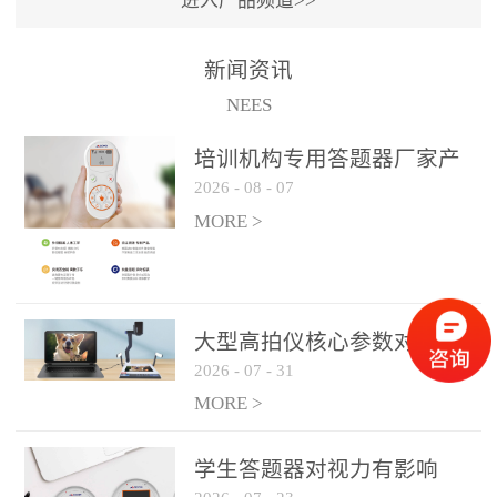
进入产品频道>>
满活力” 为核心目标，通过
轻量化操作、多样化互动
新闻资讯
功能与数据化教学分析，
NEES
为教师提供了一套完整的
课堂互动解决方案，重新
培训机构专用答题器厂家产
定义了师生互动的新模
2026
-
08
-
07
品方案
式。极简操作，轻松融入
MORE >
教学流程QVote 深谙教师
教学节奏的重要性，采用
“零学习成本” 的设计理
念，教师无需复杂培训即
大型高拍仪核心参数对比与
可快速上手。软件支持与
2026
-
07
-
31
选购建议
PPT、白板等常用教学工具
MORE >
无缝衔接，开课只需简单
几步：打开软件、选择互
学生答题器对视力有影响
动模式、发起互动任务，