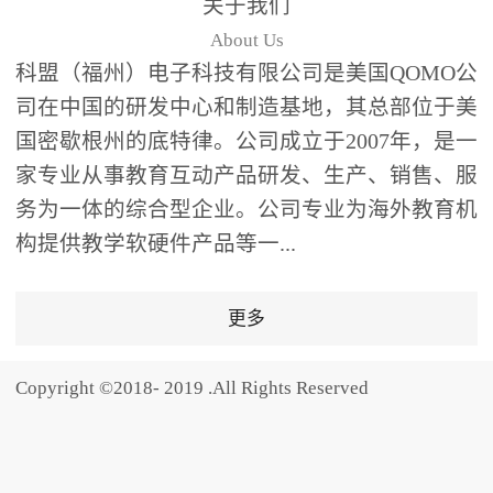
关于我们
题器快速响应，系统实时
About Us
统计答题数据并生成可视
科盟（福州）电子科技有限公司是美国QOMO公
化图表，让教师瞬间掌握
司在中国的研发中心和制造基地，其总部位于美
学生知识掌握情况。主观
国密歇根州的底特律。公司成立于2007年，是一
反馈：包含简答题、观点
家专业从事教育互动产品研发、生产、销售、服
阐述等开放式互动，鼓励
学生自由表达思考过程，
务为一体的综合型企业。公司专业为海外教育机
培养批判性思维与表达能
构提供教学软硬件产品等一...
力，尤其适合语文、思政
等需要深度思考的学科。
更多
随机点名：打破传统点名
的枯燥感，通过随机抽取
Copyright ©2018- 2019 .All Rights Reserved
功能增加课堂趣味性，同
时确保每位学生都有平等
的参与机会。数据驱动教
学，实现个性化辅导QVote