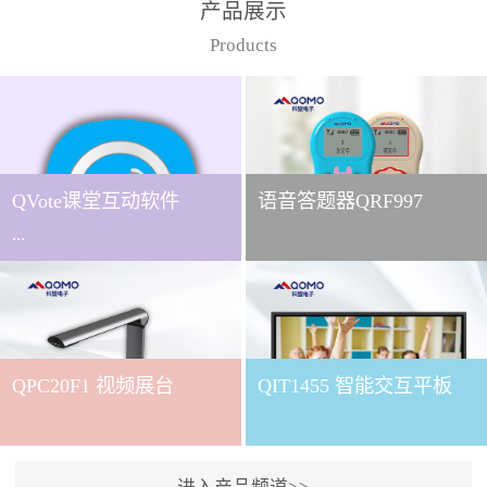
产品展示
Products
QVote课堂互动软件
语音答题器QRF997
...
下载QVote授课软件课堂互
动的质量直接影响教学效
QPC20F1 视频展台
QIT1455 智能交互平板
果与学生参与度。作为
QOMO旗下专为教学场景
打造的互动授课软件，
QVote 以 “让每一堂课都充