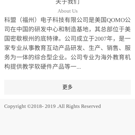
关于我们
题器快速响应，系统实时
About Us
统计答题数据并生成可视
科盟（福州）电子科技有限公司是美国QOMO公
化图表，让教师瞬间掌握
司在中国的研发中心和制造基地，其总部位于美
学生知识掌握情况。主观
国密歇根州的底特律。公司成立于2007年，是一
反馈：包含简答题、观点
家专业从事教育互动产品研发、生产、销售、服
阐述等开放式互动，鼓励
学生自由表达思考过程，
务为一体的综合型企业。公司专业为海外教育机
培养批判性思维与表达能
构提供教学软硬件产品等一...
力，尤其适合语文、思政
等需要深度思考的学科。
更多
随机点名：打破传统点名
的枯燥感，通过随机抽取
Copyright ©2018- 2019 .All Rights Reserved
功能增加课堂趣味性，同
时确保每位学生都有平等
的参与机会。数据驱动教
学，实现个性化辅导QVote