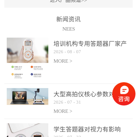
进入产品频道>>
满活力” 为核心目标，通过
轻量化操作、多样化互动
新闻资讯
功能与数据化教学分析，
NEES
为教师提供了一套完整的
课堂互动解决方案，重新
培训机构专用答题器厂家产
定义了师生互动的新模
2026
-
08
-
07
品方案
式。极简操作，轻松融入
MORE >
教学流程QVote 深谙教师
教学节奏的重要性，采用
“零学习成本” 的设计理
念，教师无需复杂培训即
大型高拍仪核心参数对比与
可快速上手。软件支持与
2026
-
07
-
31
选购建议
PPT、白板等常用教学工具
MORE >
无缝衔接，开课只需简单
几步：打开软件、选择互
学生答题器对视力有影响
动模式、发起互动任务，