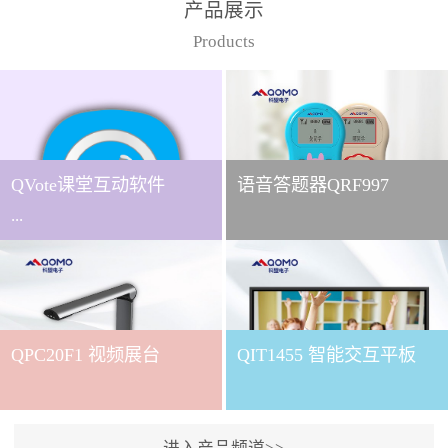
产品展示
Products
QVote课堂互动软件
语音答题器QRF997
...
下载QVote授课软件课堂互
动的质量直接影响教学效
QPC20F1 视频展台
QIT1455 智能交互平板
果与学生参与度。作为
QOMO旗下专为教学场景
打造的互动授课软件，
QVote 以 “让每一堂课都充