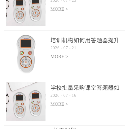
2026
-
07
-
23
吗？
整个过程不超过 30 秒，完
MORE >
美融入正常教学流程，避
免打断课堂连贯性。无论
是课前预习检测、课中重
点讲解互动，还是课后即
培训机构如何用答题器提升
时反馈，QVote 都能灵活
2026
-
07
-
21
学生专注度
适配不同教学环节需求，
MORE >
让教师专注于教学内容本
身，而非技术操作。多元
互动形式，激活课堂参与
热情QVote 提供了丰富的
学校批量采购课堂答题器如
互动功能矩阵，满足不同
2026
-
07
-
16
何选厂家
学科、不同教学目标的互
MORE >
动需求：即时答题：支持
单选题、多选题、判断题
等基础题型，学生通过答