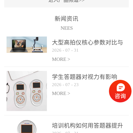
进入产品频道>>
满活力” 为核心目标，通过
轻量化操作、多样化互动
新闻资讯
功能与数据化教学分析，
NEES
为教师提供了一套完整的
课堂互动解决方案，重新
大型高拍仪核心参数对比与
定义了师生互动的新模
2026
-
07
-
31
选购建议
式。极简操作，轻松融入
MORE >
教学流程QVote 深谙教师
教学节奏的重要性，采用
学生答题器对视力有影响
“零学习成本” 的设计理
2026
-
07
-
23
吗？
念，教师无需复杂培训即
MORE >
可快速上手。软件支持与
PPT、白板等常用教学工具
无缝衔接，开课只需简单
几步：打开软件、选择互
培训机构如何用答题器提升
动模式、发起互动任务，