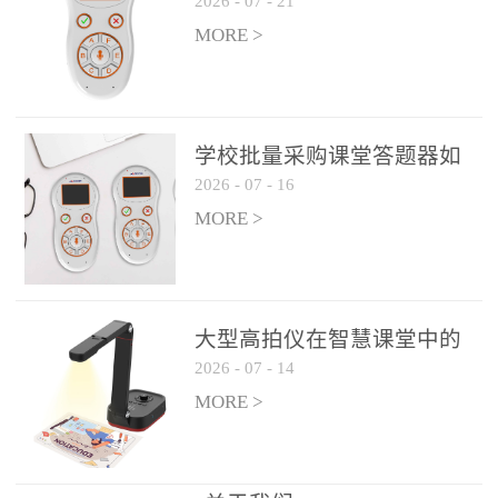
2026
-
07
-
21
学生专注度
整个过程不超过 30 秒，完
MORE >
美融入正常教学流程，避
免打断课堂连贯性。无论
是课前预习检测、课中重
点讲解互动，还是课后即
学校批量采购课堂答题器如
时反馈，QVote 都能灵活
2026
-
07
-
16
何选厂家
适配不同教学环节需求，
MORE >
让教师专注于教学内容本
身，而非技术操作。多元
互动形式，激活课堂参与
热情QVote 提供了丰富的
大型高拍仪在智慧课堂中的
互动功能矩阵，满足不同
2026
-
07
-
14
实际应用
学科、不同教学目标的互
MORE >
动需求：即时答题：支持
单选题、多选题、判断题
等基础题型，学生通过答