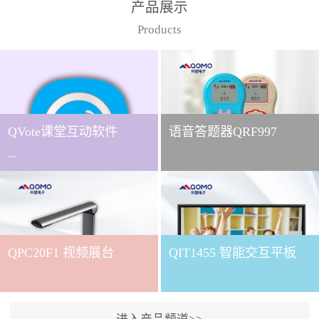
产品展示
Products
QVote课堂互动软件
语音答题器QRF997
...
下载QVote授课软件课堂互
动的质量直接影响教学效
QPC20F1 视频展台
QIT1455 智能交互平板
果与学生参与度。作为
QOMO旗下专为教学场景
打造的互动授课软件，
QVote 以 “让每一堂课都充