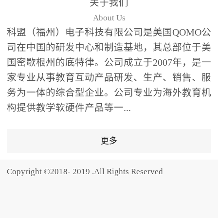
关于我们
题器快速响应，系统实时
About Us
统计答题数据并生成可视
科盟（福州）电子科技有限公司是美国QOMO公
化图表，让教师瞬间掌握
司在中国的研发中心和制造基地，其总部位于美
学生知识掌握情况。主观
国密歇根州的底特律。公司成立于2007年，是一
反馈：包含简答题、观点
家专业从事教育互动产品研发、生产、销售、服
阐述等开放式互动，鼓励
学生自由表达思考过程，
务为一体的综合型企业。公司专业为海外教育机
培养批判性思维与表达能
构提供教学软硬件产品等一...
力，尤其适合语文、思政
等需要深度思考的学科。
更多
随机点名：打破传统点名
的枯燥感，通过随机抽取
Copyright ©2018- 2019 .All Rights Reserved
功能增加课堂趣味性，同
时确保每位学生都有平等
的参与机会。数据驱动教
学，实现个性化辅导QVote