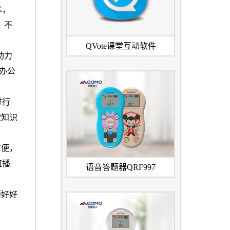
术，
，不
QVote课堂互动软件
助力
等办公
进行
堂知识
方便，
直播
语音答题器QRF997
师好好