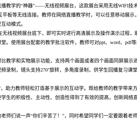
直播教学的
“神器”——无线视频展台，这款展台采用无线WIFI技
互平板等无线连接。教师在网络直播教学时，可以任意移动展示
堂互动模式。
在无线视频展台底下，即可实时进行高清展示及操作演示过程，
课堂。使用展台配套的教学批注软件，教师可对
ppt、word、pdf
对比教学和实物展示功能，支持两个画面或者四个画面同屏展示
视频录制，镜头支持
270°旋转，多角度录制，供学生回播复习课
台”，助力教师轻松打造基于展示的互动学。既给教师的教学带来
使学生的积极性、主动性、创造性得到了有效的提高，创新网络
的老师们说一声
“你们辛苦了！”，同时希望同学们一定要跟着老
。