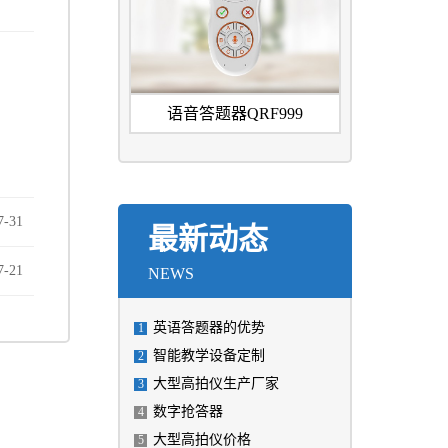
语音答题器QRF999
7
-
31
最新动态
7
-
21
NEWS
英语答题器的优势
1
智能教学设备定制
2
大型高拍仪生产厂家
3
数字抢答器
4
大型高拍仪价格
5