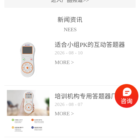
进入产品频道>>
满活力” 为核心目标，通过
轻量化操作、多样化互动
新闻资讯
功能与数据化教学分析，
NEES
为教师提供了一套完整的
课堂互动解决方案，重新
适合小组PK的互动答题器
定义了师生互动的新模
2026
-
08
-
10
式。极简操作，轻松融入
MORE >
教学流程QVote 深谙教师
教学节奏的重要性，采用
“零学习成本” 的设计理
念，教师无需复杂培训即
培训机构专用答题器厂家产
可快速上手。软件支持与
2026
-
08
-
07
品方案
PPT、白板等常用教学工具
MORE >
无缝衔接，开课只需简单
几步：打开软件、选择互
动模式、发起互动任务，