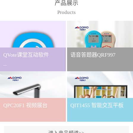
产品展示
Products
QVote课堂互动软件
语音答题器QRF997
...
下载QVote授课软件课堂互
动的质量直接影响教学效
QPC20F1 视频展台
QIT1455 智能交互平板
果与学生参与度。作为
QOMO旗下专为教学场景
打造的互动授课软件，
QVote 以 “让每一堂课都充