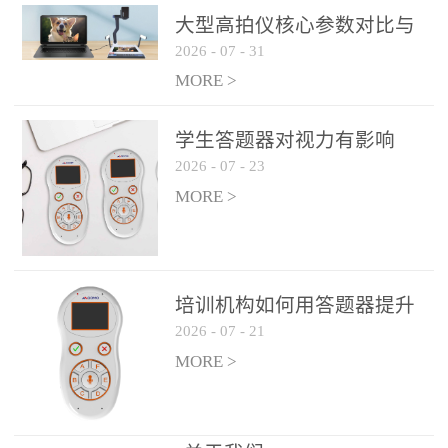
整个过程不超过 30 秒，完
大型高拍仪核心参数对比与
美融入正常教学流程，避
2026
-
07
-
31
选购建议
免打断课堂连贯性。无论
MORE >
是课前预习检测、课中重
点讲解互动，还是课后即
学生答题器对视力有影响
时反馈，QVote 都能灵活
2026
-
07
-
23
吗？
适配不同教学环节需求，
MORE >
让教师专注于教学内容本
身，而非技术操作。多元
互动形式，激活课堂参与
热情QVote 提供了丰富的
培训机构如何用答题器提升
互动功能矩阵，满足不同
2026
-
07
-
21
学生专注度
学科、不同教学目标的互
MORE >
动需求：即时答题：支持
单选题、多选题、判断题
等基础题型，学生通过答