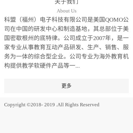
关于我们
题器快速响应，系统实时
About Us
统计答题数据并生成可视
科盟（福州）电子科技有限公司是美国QOMO公
化图表，让教师瞬间掌握
司在中国的研发中心和制造基地，其总部位于美
学生知识掌握情况。主观
国密歇根州的底特律。公司成立于2007年，是一
反馈：包含简答题、观点
家专业从事教育互动产品研发、生产、销售、服
阐述等开放式互动，鼓励
学生自由表达思考过程，
务为一体的综合型企业。公司专业为海外教育机
培养批判性思维与表达能
构提供教学软硬件产品等一...
力，尤其适合语文、思政
等需要深度思考的学科。
更多
随机点名：打破传统点名
的枯燥感，通过随机抽取
Copyright ©2018- 2019 .All Rights Reserved
功能增加课堂趣味性，同
时确保每位学生都有平等
的参与机会。数据驱动教
学，实现个性化辅导QVote