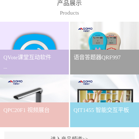
产品展示
Products
QVote课堂互动软件
语音答题器QRF997
...
下载QVote授课软件课堂互
动的质量直接影响教学效
QPC20F1 视频展台
QIT1455 智能交互平板
果与学生参与度。作为
QOMO旗下专为教学场景
打造的互动授课软件，
QVote 以 “让每一堂课都充