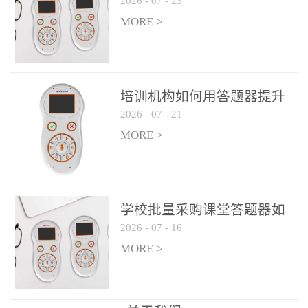
2026
-
07
-
23
吗？
整个过程不超过 30 秒，完
MORE >
美融入正常教学流程，避
免打断课堂连贯性。无论
是课前预习检测、课中重
点讲解互动，还是课后即
培训机构如何用答题器提升
时反馈，QVote 都能灵活
2026
-
07
-
21
学生专注度
适配不同教学环节需求，
MORE >
让教师专注于教学内容本
身，而非技术操作。多元
互动形式，激活课堂参与
热情QVote 提供了丰富的
学校批量采购课堂答题器如
互动功能矩阵，满足不同
2026
-
07
-
16
何选厂家
学科、不同教学目标的互
MORE >
动需求：即时答题：支持
单选题、多选题、判断题
等基础题型，学生通过答