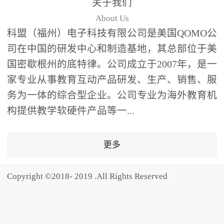
关于我们
题器快速响应，系统实时
About Us
统计答题数据并生成可视
科盟（福州）电子科技有限公司是美国QOMO公
化图表，让教师瞬间掌握
司在中国的研发中心和制造基地，其总部位于美
学生知识掌握情况。主观
国密歇根州的底特律。公司成立于2007年，是一
反馈：包含简答题、观点
家专业从事教育互动产品研发、生产、销售、服
阐述等开放式互动，鼓励
学生自由表达思考过程，
务为一体的综合型企业。公司专业为海外教育机
培养批判性思维与表达能
构提供教学软硬件产品等一...
力，尤其适合语文、思政
等需要深度思考的学科。
更多
随机点名：打破传统点名
的枯燥感，通过随机抽取
Copyright ©2018- 2019 .All Rights Reserved
功能增加课堂趣味性，同
时确保每位学生都有平等
的参与机会。数据驱动教
学，实现个性化辅导QVote