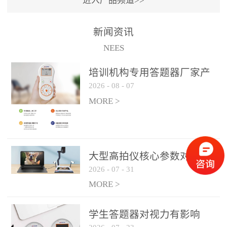
进入产品频道>>
满活力” 为核心目标，通过
轻量化操作、多样化互动
新闻资讯
功能与数据化教学分析，
NEES
为教师提供了一套完整的
课堂互动解决方案，重新
培训机构专用答题器厂家产
定义了师生互动的新模
2026
-
08
-
07
品方案
式。极简操作，轻松融入
MORE >
教学流程QVote 深谙教师
教学节奏的重要性，采用
“零学习成本” 的设计理
念，教师无需复杂培训即
大型高拍仪核心参数对比与
可快速上手。软件支持与
2026
-
07
-
31
选购建议
PPT、白板等常用教学工具
MORE >
无缝衔接，开课只需简单
几步：打开软件、选择互
学生答题器对视力有影响
动模式、发起互动任务，