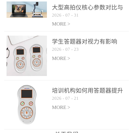
整个过程不超过 30 秒，完
大型高拍仪核心参数对比与
美融入正常教学流程，避
2026
-
07
-
31
选购建议
免打断课堂连贯性。无论
MORE >
是课前预习检测、课中重
点讲解互动，还是课后即
学生答题器对视力有影响
时反馈，QVote 都能灵活
2026
-
07
-
23
吗？
适配不同教学环节需求，
MORE >
让教师专注于教学内容本
身，而非技术操作。多元
互动形式，激活课堂参与
热情QVote 提供了丰富的
培训机构如何用答题器提升
互动功能矩阵，满足不同
2026
-
07
-
21
学生专注度
学科、不同教学目标的互
MORE >
动需求：即时答题：支持
单选题、多选题、判断题
等基础题型，学生通过答