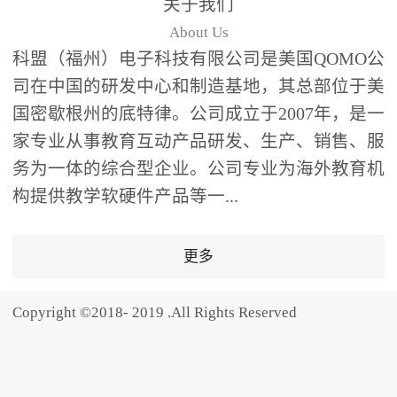
关于我们
题器快速响应，系统实时
About Us
统计答题数据并生成可视
科盟（福州）电子科技有限公司是美国QOMO公
化图表，让教师瞬间掌握
司在中国的研发中心和制造基地，其总部位于美
学生知识掌握情况。主观
国密歇根州的底特律。公司成立于2007年，是一
反馈：包含简答题、观点
家专业从事教育互动产品研发、生产、销售、服
阐述等开放式互动，鼓励
学生自由表达思考过程，
务为一体的综合型企业。公司专业为海外教育机
培养批判性思维与表达能
构提供教学软硬件产品等一...
力，尤其适合语文、思政
等需要深度思考的学科。
更多
随机点名：打破传统点名
的枯燥感，通过随机抽取
Copyright ©2018- 2019 .All Rights Reserved
功能增加课堂趣味性，同
时确保每位学生都有平等
的参与机会。数据驱动教
学，实现个性化辅导QVote