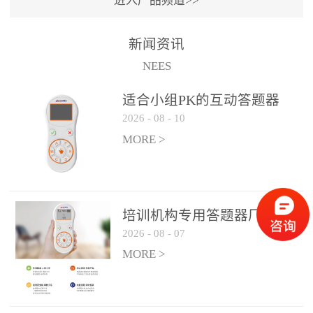
进入产品频道>>
满活力” 为核心目标，通过
轻量化操作、多样化互动
新闻资讯
功能与数据化教学分析，
NEES
为教师提供了一套完整的
课堂互动解决方案，重新
适合小组PK的互动答题器
定义了师生互动的新模
2026
-
08
-
10
式。极简操作，轻松融入
MORE >
教学流程QVote 深谙教师
教学节奏的重要性，采用
“零学习成本” 的设计理
念，教师无需复杂培训即
培训机构专用答题器厂家产
可快速上手。软件支持与
2026
-
08
-
07
品方案
PPT、白板等常用教学工具
MORE >
无缝衔接，开课只需简单
几步：打开软件、选择互
动模式、发起互动任务，