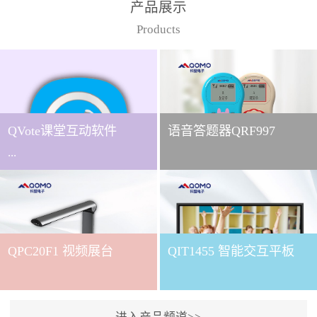
产品展示
Products
QVote课堂互动软件
语音答题器QRF997
...
下载QVote授课软件课堂互
动的质量直接影响教学效
QPC20F1 视频展台
QIT1455 智能交互平板
果与学生参与度。作为
QOMO旗下专为教学场景
打造的互动授课软件，
QVote 以 “让每一堂课都充