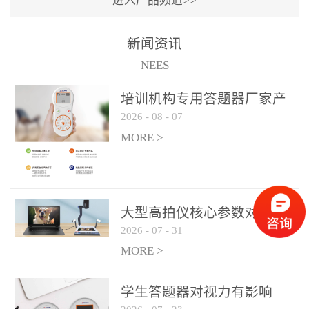
进入产品频道>>
满活力” 为核心目标，通过
轻量化操作、多样化互动
新闻资讯
功能与数据化教学分析，
NEES
为教师提供了一套完整的
课堂互动解决方案，重新
培训机构专用答题器厂家产
定义了师生互动的新模
2026
-
08
-
07
品方案
式。极简操作，轻松融入
MORE >
教学流程QVote 深谙教师
教学节奏的重要性，采用
“零学习成本” 的设计理
念，教师无需复杂培训即
大型高拍仪核心参数对比与
可快速上手。软件支持与
2026
-
07
-
31
选购建议
PPT、白板等常用教学工具
MORE >
无缝衔接，开课只需简单
几步：打开软件、选择互
学生答题器对视力有影响
动模式、发起互动任务，