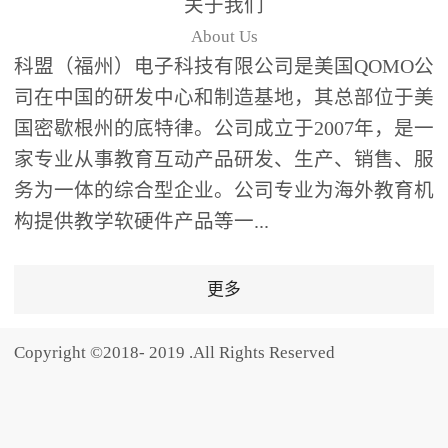
关于我们
题器快速响应，系统实时
About Us
统计答题数据并生成可视
科盟（福州）电子科技有限公司是美国QOMO公
化图表，让教师瞬间掌握
司在中国的研发中心和制造基地，其总部位于美
学生知识掌握情况。主观
国密歇根州的底特律。公司成立于2007年，是一
反馈：包含简答题、观点
家专业从事教育互动产品研发、生产、销售、服
阐述等开放式互动，鼓励
学生自由表达思考过程，
务为一体的综合型企业。公司专业为海外教育机
培养批判性思维与表达能
构提供教学软硬件产品等一...
力，尤其适合语文、思政
等需要深度思考的学科。
更多
随机点名：打破传统点名
的枯燥感，通过随机抽取
Copyright ©2018- 2019 .All Rights Reserved
功能增加课堂趣味性，同
时确保每位学生都有平等
的参与机会。数据驱动教
学，实现个性化辅导QVote