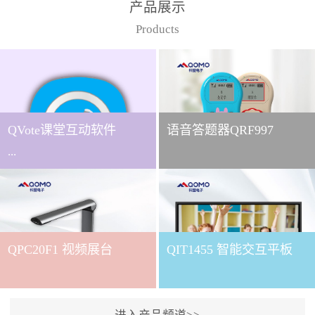
产品展示
Products
QVote课堂互动软件
语音答题器QRF997
...
下载QVote授课软件课堂互
动的质量直接影响教学效
QPC20F1 视频展台
QIT1455 智能交互平板
果与学生参与度。作为
QOMO旗下专为教学场景
打造的互动授课软件，
QVote 以 “让每一堂课都充