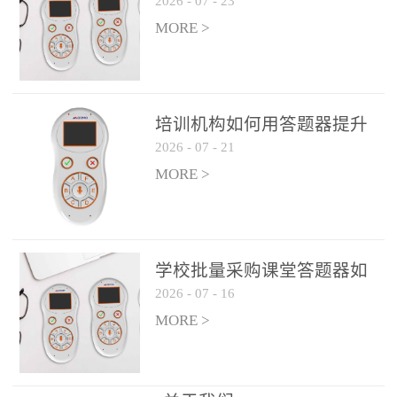
2026
-
07
-
23
吗？
整个过程不超过 30 秒，完
MORE >
美融入正常教学流程，避
免打断课堂连贯性。无论
是课前预习检测、课中重
点讲解互动，还是课后即
培训机构如何用答题器提升
时反馈，QVote 都能灵活
2026
-
07
-
21
学生专注度
适配不同教学环节需求，
MORE >
让教师专注于教学内容本
身，而非技术操作。多元
互动形式，激活课堂参与
热情QVote 提供了丰富的
学校批量采购课堂答题器如
互动功能矩阵，满足不同
2026
-
07
-
16
何选厂家
学科、不同教学目标的互
MORE >
动需求：即时答题：支持
单选题、多选题、判断题
等基础题型，学生通过答