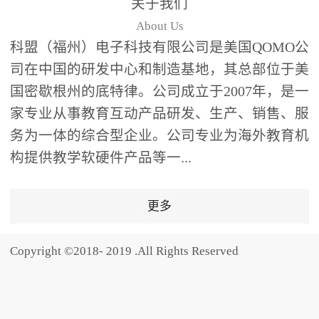
关于我们
题器快速响应，系统实时
About Us
统计答题数据并生成可视
科盟（福州）电子科技有限公司是美国QOMO公
化图表，让教师瞬间掌握
司在中国的研发中心和制造基地，其总部位于美
学生知识掌握情况。主观
国密歇根州的底特律。公司成立于2007年，是一
反馈：包含简答题、观点
家专业从事教育互动产品研发、生产、销售、服
阐述等开放式互动，鼓励
学生自由表达思考过程，
务为一体的综合型企业。公司专业为海外教育机
培养批判性思维与表达能
构提供教学软硬件产品等一...
力，尤其适合语文、思政
等需要深度思考的学科。
更多
随机点名：打破传统点名
的枯燥感，通过随机抽取
Copyright ©2018- 2019 .All Rights Reserved
功能增加课堂趣味性，同
时确保每位学生都有平等
的参与机会。数据驱动教
学，实现个性化辅导QVote