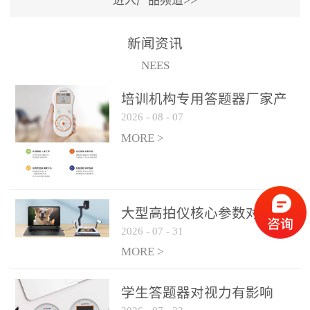
进入产品频道>>
满活力” 为核心目标，通过
轻量化操作、多样化互动
新闻资讯
功能与数据化教学分析，
NEES
为教师提供了一套完整的
课堂互动解决方案，重新
培训机构专用答题器厂家产
定义了师生互动的新模
2026
-
08
-
07
品方案
式。极简操作，轻松融入
MORE >
教学流程QVote 深谙教师
教学节奏的重要性，采用
“零学习成本” 的设计理
念，教师无需复杂培训即
大型高拍仪核心参数对比与
可快速上手。软件支持与
2026
-
07
-
31
选购建议
PPT、白板等常用教学工具
MORE >
无缝衔接，开课只需简单
几步：打开软件、选择互
学生答题器对视力有影响
动模式、发起互动任务，