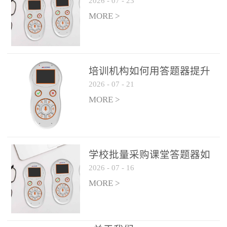
2026
-
07
-
23
吗？
整个过程不超过 30 秒，完
MORE >
美融入正常教学流程，避
免打断课堂连贯性。无论
是课前预习检测、课中重
点讲解互动，还是课后即
培训机构如何用答题器提升
时反馈，QVote 都能灵活
2026
-
07
-
21
学生专注度
适配不同教学环节需求，
MORE >
让教师专注于教学内容本
身，而非技术操作。多元
互动形式，激活课堂参与
热情QVote 提供了丰富的
学校批量采购课堂答题器如
互动功能矩阵，满足不同
2026
-
07
-
16
何选厂家
学科、不同教学目标的互
MORE >
动需求：即时答题：支持
单选题、多选题、判断题
等基础题型，学生通过答