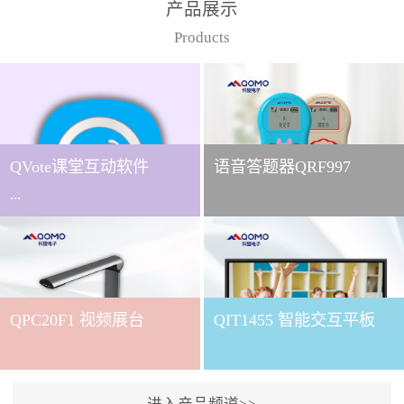
产品展示
Products
QVote课堂互动软件
语音答题器QRF997
...
下载QVote授课软件课堂互
动的质量直接影响教学效
QPC20F1 视频展台
QIT1455 智能交互平板
果与学生参与度。作为
QOMO旗下专为教学场景
打造的互动授课软件，
QVote 以 “让每一堂课都充