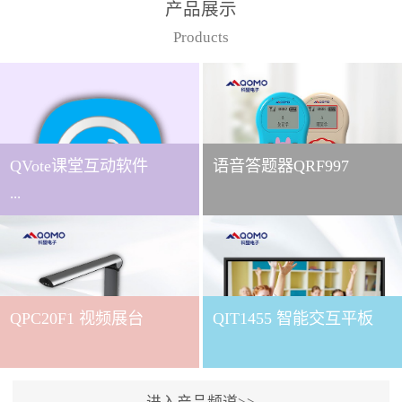
产品展示
Products
QVote课堂互动软件
语音答题器QRF997
...
下载QVote授课软件课堂互
动的质量直接影响教学效
QPC20F1 视频展台
QIT1455 智能交互平板
果与学生参与度。作为
QOMO旗下专为教学场景
打造的互动授课软件，
QVote 以 “让每一堂课都充