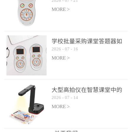
2026
-
07
-
21
学生专注度
整个过程不超过 30 秒，完
MORE >
美融入正常教学流程，避
免打断课堂连贯性。无论
是课前预习检测、课中重
点讲解互动，还是课后即
学校批量采购课堂答题器如
时反馈，QVote 都能灵活
2026
-
07
-
16
何选厂家
适配不同教学环节需求，
MORE >
让教师专注于教学内容本
身，而非技术操作。多元
互动形式，激活课堂参与
热情QVote 提供了丰富的
大型高拍仪在智慧课堂中的
互动功能矩阵，满足不同
2026
-
07
-
14
实际应用
学科、不同教学目标的互
MORE >
动需求：即时答题：支持
单选题、多选题、判断题
等基础题型，学生通过答