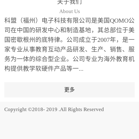
关于我们
题器快速响应，系统实时
About Us
统计答题数据并生成可视
科盟（福州）电子科技有限公司是美国QOMO公
化图表，让教师瞬间掌握
司在中国的研发中心和制造基地，其总部位于美
学生知识掌握情况。主观
国密歇根州的底特律。公司成立于2007年，是一
反馈：包含简答题、观点
家专业从事教育互动产品研发、生产、销售、服
阐述等开放式互动，鼓励
学生自由表达思考过程，
务为一体的综合型企业。公司专业为海外教育机
培养批判性思维与表达能
构提供教学软硬件产品等一...
力，尤其适合语文、思政
等需要深度思考的学科。
更多
随机点名：打破传统点名
的枯燥感，通过随机抽取
Copyright ©2018- 2019 .All Rights Reserved
功能增加课堂趣味性，同
时确保每位学生都有平等
的参与机会。数据驱动教
学，实现个性化辅导QVote