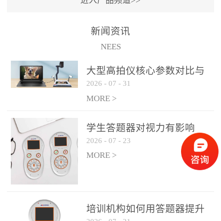
进入产品频道>>
满活力” 为核心目标，通过
轻量化操作、多样化互动
新闻资讯
功能与数据化教学分析，
NEES
为教师提供了一套完整的
课堂互动解决方案，重新
大型高拍仪核心参数对比与
定义了师生互动的新模
2026
-
07
-
31
选购建议
式。极简操作，轻松融入
MORE >
教学流程QVote 深谙教师
教学节奏的重要性，采用
学生答题器对视力有影响
“零学习成本” 的设计理
2026
-
07
-
23
吗？
念，教师无需复杂培训即
MORE >
可快速上手。软件支持与
PPT、白板等常用教学工具
无缝衔接，开课只需简单
几步：打开软件、选择互
培训机构如何用答题器提升
动模式、发起互动任务，