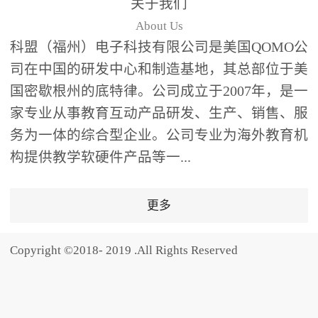
关于我们
题器快速响应，系统实时
About Us
统计答题数据并生成可视
科盟（福州）电子科技有限公司是美国QOMO公
化图表，让教师瞬间掌握
司在中国的研发中心和制造基地，其总部位于美
学生知识掌握情况。主观
国密歇根州的底特律。公司成立于2007年，是一
反馈：包含简答题、观点
家专业从事教育互动产品研发、生产、销售、服
阐述等开放式互动，鼓励
学生自由表达思考过程，
务为一体的综合型企业。公司专业为海外教育机
培养批判性思维与表达能
构提供教学软硬件产品等一...
力，尤其适合语文、思政
等需要深度思考的学科。
更多
随机点名：打破传统点名
的枯燥感，通过随机抽取
Copyright ©2018- 2019 .All Rights Reserved
功能增加课堂趣味性，同
时确保每位学生都有平等
的参与机会。数据驱动教
学，实现个性化辅导QVote