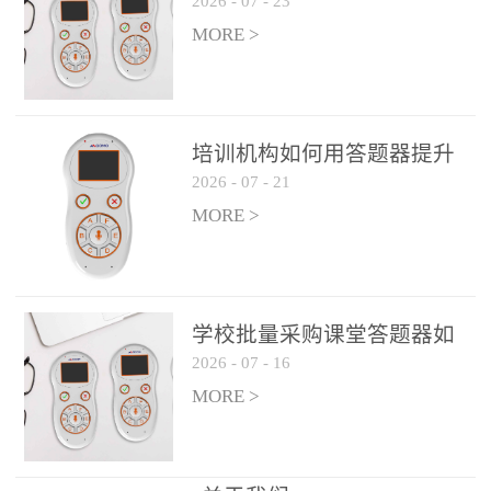
2026
-
07
-
23
吗？
整个过程不超过 30 秒，完
MORE >
美融入正常教学流程，避
免打断课堂连贯性。无论
是课前预习检测、课中重
点讲解互动，还是课后即
培训机构如何用答题器提升
时反馈，QVote 都能灵活
2026
-
07
-
21
学生专注度
适配不同教学环节需求，
MORE >
让教师专注于教学内容本
身，而非技术操作。多元
互动形式，激活课堂参与
热情QVote 提供了丰富的
学校批量采购课堂答题器如
互动功能矩阵，满足不同
2026
-
07
-
16
何选厂家
学科、不同教学目标的互
MORE >
动需求：即时答题：支持
单选题、多选题、判断题
等基础题型，学生通过答