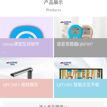
产品展示
Products
QVote课堂互动软件
语音答题器QRF997
...
下载QVote授课软件课堂互
动的质量直接影响教学效
QPC20F1 视频展台
QIT1455 智能交互平板
果与学生参与度。作为
QOMO旗下专为教学场景
打造的互动授课软件，
QVote 以 “让每一堂课都充