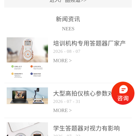
进入产品频道>>
满活力” 为核心目标，通过
轻量化操作、多样化互动
新闻资讯
功能与数据化教学分析，
NEES
为教师提供了一套完整的
课堂互动解决方案，重新
培训机构专用答题器厂家产
定义了师生互动的新模
2026
-
08
-
07
品方案
式。极简操作，轻松融入
MORE >
教学流程QVote 深谙教师
教学节奏的重要性，采用
“零学习成本” 的设计理
念，教师无需复杂培训即
大型高拍仪核心参数对比与
可快速上手。软件支持与
2026
-
07
-
31
选购建议
PPT、白板等常用教学工具
MORE >
无缝衔接，开课只需简单
几步：打开软件、选择互
学生答题器对视力有影响
动模式、发起互动任务，