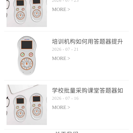
2026
-
07
-
23
吗？
整个过程不超过 30 秒，完
MORE >
美融入正常教学流程，避
免打断课堂连贯性。无论
是课前预习检测、课中重
点讲解互动，还是课后即
培训机构如何用答题器提升
时反馈，QVote 都能灵活
2026
-
07
-
21
学生专注度
适配不同教学环节需求，
MORE >
让教师专注于教学内容本
身，而非技术操作。多元
互动形式，激活课堂参与
热情QVote 提供了丰富的
学校批量采购课堂答题器如
互动功能矩阵，满足不同
2026
-
07
-
16
何选厂家
学科、不同教学目标的互
MORE >
动需求：即时答题：支持
单选题、多选题、判断题
等基础题型，学生通过答