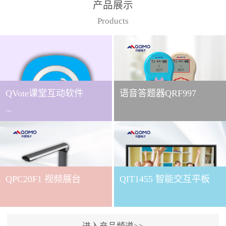
产品展示
Products
QVote课堂互动软件
语音答题器QRF997
...
下载QVote授课软件课堂互
动的质量直接影响教学效
QPC20F1 视频展台
QIT1455 智能交互平板
果与学生参与度。作为
QOMO旗下专为教学场景
打造的互动授课软件，
QVote 以 “让每一堂课都充