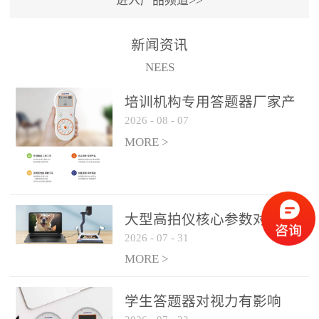
进入产品频道>>
满活力” 为核心目标，通过
轻量化操作、多样化互动
新闻资讯
功能与数据化教学分析，
NEES
为教师提供了一套完整的
课堂互动解决方案，重新
培训机构专用答题器厂家产
定义了师生互动的新模
2026
-
08
-
07
品方案
式。极简操作，轻松融入
MORE >
教学流程QVote 深谙教师
教学节奏的重要性，采用
“零学习成本” 的设计理
念，教师无需复杂培训即
大型高拍仪核心参数对比与
可快速上手。软件支持与
2026
-
07
-
31
选购建议
PPT、白板等常用教学工具
MORE >
无缝衔接，开课只需简单
几步：打开软件、选择互
学生答题器对视力有影响
动模式、发起互动任务，