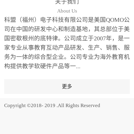
关于我们
题器快速响应，系统实时
About Us
统计答题数据并生成可视
科盟（福州）电子科技有限公司是美国QOMO公
化图表，让教师瞬间掌握
司在中国的研发中心和制造基地，其总部位于美
学生知识掌握情况。主观
国密歇根州的底特律。公司成立于2007年，是一
反馈：包含简答题、观点
家专业从事教育互动产品研发、生产、销售、服
阐述等开放式互动，鼓励
学生自由表达思考过程，
务为一体的综合型企业。公司专业为海外教育机
培养批判性思维与表达能
构提供教学软硬件产品等一...
力，尤其适合语文、思政
等需要深度思考的学科。
更多
随机点名：打破传统点名
的枯燥感，通过随机抽取
Copyright ©2018- 2019 .All Rights Reserved
功能增加课堂趣味性，同
时确保每位学生都有平等
的参与机会。数据驱动教
学，实现个性化辅导QVote