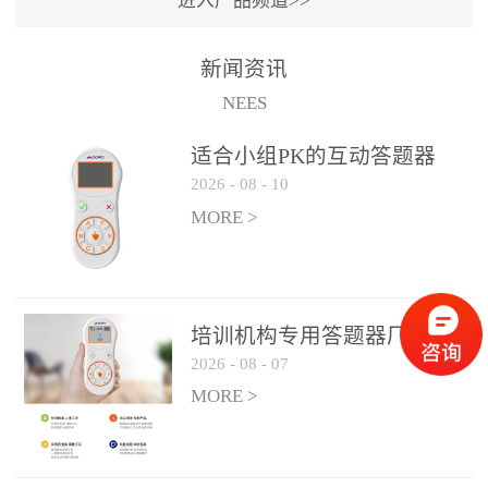
进入产品频道>>
满活力” 为核心目标，通过
轻量化操作、多样化互动
新闻资讯
功能与数据化教学分析，
NEES
为教师提供了一套完整的
课堂互动解决方案，重新
适合小组PK的互动答题器
定义了师生互动的新模
2026
-
08
-
10
式。极简操作，轻松融入
MORE >
教学流程QVote 深谙教师
教学节奏的重要性，采用
“零学习成本” 的设计理
念，教师无需复杂培训即
培训机构专用答题器厂家产
可快速上手。软件支持与
2026
-
08
-
07
品方案
PPT、白板等常用教学工具
MORE >
无缝衔接，开课只需简单
几步：打开软件、选择互
动模式、发起互动任务，