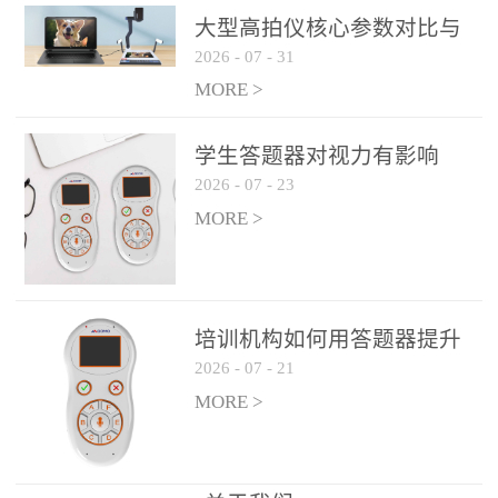
整个过程不超过 30 秒，完
大型高拍仪核心参数对比与
美融入正常教学流程，避
2026
-
07
-
31
选购建议
免打断课堂连贯性。无论
MORE >
是课前预习检测、课中重
点讲解互动，还是课后即
学生答题器对视力有影响
时反馈，QVote 都能灵活
2026
-
07
-
23
吗？
适配不同教学环节需求，
MORE >
让教师专注于教学内容本
身，而非技术操作。多元
互动形式，激活课堂参与
热情QVote 提供了丰富的
培训机构如何用答题器提升
互动功能矩阵，满足不同
2026
-
07
-
21
学生专注度
学科、不同教学目标的互
MORE >
动需求：即时答题：支持
单选题、多选题、判断题
等基础题型，学生通过答