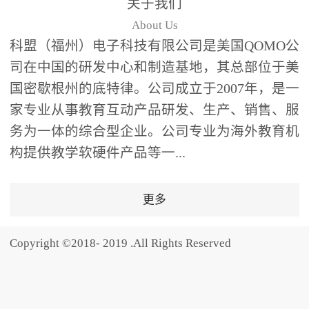
关于我们
题器快速响应，系统实时
About Us
统计答题数据并生成可视
科盟（福州）电子科技有限公司是美国QOMO公
化图表，让教师瞬间掌握
司在中国的研发中心和制造基地，其总部位于美
学生知识掌握情况。主观
国密歇根州的底特律。公司成立于2007年，是一
反馈：包含简答题、观点
家专业从事教育互动产品研发、生产、销售、服
阐述等开放式互动，鼓励
学生自由表达思考过程，
务为一体的综合型企业。公司专业为海外教育机
培养批判性思维与表达能
构提供教学软硬件产品等一...
力，尤其适合语文、思政
等需要深度思考的学科。
更多
随机点名：打破传统点名
的枯燥感，通过随机抽取
Copyright ©2018- 2019 .All Rights Reserved
功能增加课堂趣味性，同
时确保每位学生都有平等
的参与机会。数据驱动教
学，实现个性化辅导QVote