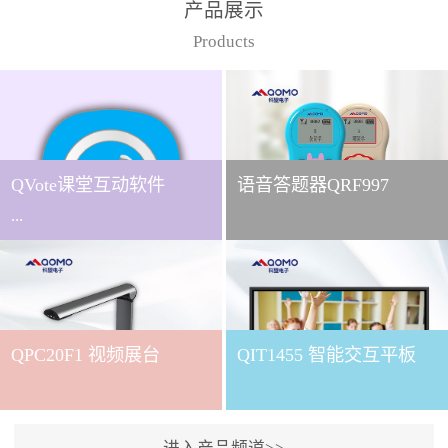
产品展示
Products
QVote课堂互动软件
语音答题器QRF997
...
下载QVote授课软件课堂互
动的质量直接影响教学效
QPC20F1 视频展台
QIT1455 智能交互平板
果与学生参与度。作为
QOMO旗下专为教学场景
打造的互动授课软件，
QVote 以 “让每一堂课都充