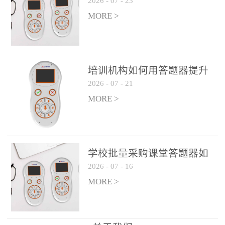
2026
-
07
-
23
吗？
整个过程不超过 30 秒，完
MORE >
美融入正常教学流程，避
免打断课堂连贯性。无论
是课前预习检测、课中重
点讲解互动，还是课后即
培训机构如何用答题器提升
时反馈，QVote 都能灵活
2026
-
07
-
21
学生专注度
适配不同教学环节需求，
MORE >
让教师专注于教学内容本
身，而非技术操作。多元
互动形式，激活课堂参与
热情QVote 提供了丰富的
学校批量采购课堂答题器如
互动功能矩阵，满足不同
2026
-
07
-
16
何选厂家
学科、不同教学目标的互
MORE >
动需求：即时答题：支持
单选题、多选题、判断题
等基础题型，学生通过答