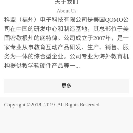
关于我们
题器快速响应，系统实时
About Us
统计答题数据并生成可视
科盟（福州）电子科技有限公司是美国QOMO公
化图表，让教师瞬间掌握
司在中国的研发中心和制造基地，其总部位于美
学生知识掌握情况。主观
国密歇根州的底特律。公司成立于2007年，是一
反馈：包含简答题、观点
家专业从事教育互动产品研发、生产、销售、服
阐述等开放式互动，鼓励
学生自由表达思考过程，
务为一体的综合型企业。公司专业为海外教育机
培养批判性思维与表达能
构提供教学软硬件产品等一...
力，尤其适合语文、思政
等需要深度思考的学科。
更多
随机点名：打破传统点名
的枯燥感，通过随机抽取
Copyright ©2018- 2019 .All Rights Reserved
功能增加课堂趣味性，同
时确保每位学生都有平等
的参与机会。数据驱动教
学，实现个性化辅导QVote