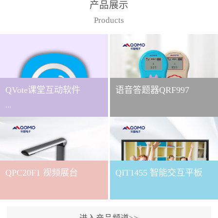
产品展示
Products
QVote课堂互动软件
语音答题器QRF997
...
下载QVote授课软件课堂互
动的质量直接影响教学效
QPC20F1 视频展台
QIT1455 智能交互平板
果与学生参与度。作为
QOMO旗下专为教学场景
打造的互动授课软件，
QVote 以 “让每一堂课都充