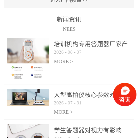
进入产品频道>>
满活力” 为核心目标，通过
轻量化操作、多样化互动
新闻资讯
功能与数据化教学分析，
NEES
为教师提供了一套完整的
课堂互动解决方案，重新
培训机构专用答题器厂家产
定义了师生互动的新模
2026
-
08
-
07
品方案
式。极简操作，轻松融入
MORE >
教学流程QVote 深谙教师
教学节奏的重要性，采用
“零学习成本” 的设计理
念，教师无需复杂培训即
大型高拍仪核心参数对比与
可快速上手。软件支持与
2026
-
07
-
31
选购建议
PPT、白板等常用教学工具
MORE >
无缝衔接，开课只需简单
几步：打开软件、选择互
学生答题器对视力有影响
动模式、发起互动任务，