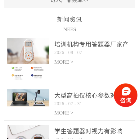
进入产品频道>>
满活力” 为核心目标，通过
轻量化操作、多样化互动
新闻资讯
功能与数据化教学分析，
NEES
为教师提供了一套完整的
课堂互动解决方案，重新
培训机构专用答题器厂家产
定义了师生互动的新模
2026
-
08
-
07
品方案
式。极简操作，轻松融入
MORE >
教学流程QVote 深谙教师
教学节奏的重要性，采用
“零学习成本” 的设计理
念，教师无需复杂培训即
大型高拍仪核心参数对比与
可快速上手。软件支持与
2026
-
07
-
31
选购建议
PPT、白板等常用教学工具
MORE >
无缝衔接，开课只需简单
几步：打开软件、选择互
学生答题器对视力有影响
动模式、发起互动任务，