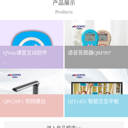
产品展示
Products
QVote课堂互动软件
语音答题器QRF997
...
下载QVote授课软件课堂互
动的质量直接影响教学效
QPC20F1 视频展台
QIT1455 智能交互平板
果与学生参与度。作为
QOMO旗下专为教学场景
打造的互动授课软件，
QVote 以 “让每一堂课都充