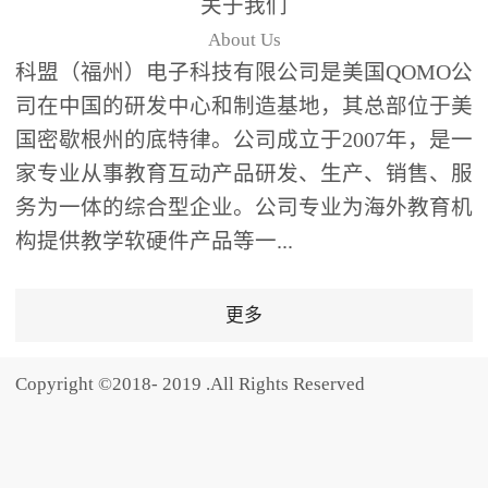
关于我们
题器快速响应，系统实时
About Us
统计答题数据并生成可视
科盟（福州）电子科技有限公司是美国QOMO公
化图表，让教师瞬间掌握
司在中国的研发中心和制造基地，其总部位于美
学生知识掌握情况。主观
国密歇根州的底特律。公司成立于2007年，是一
反馈：包含简答题、观点
家专业从事教育互动产品研发、生产、销售、服
阐述等开放式互动，鼓励
学生自由表达思考过程，
务为一体的综合型企业。公司专业为海外教育机
培养批判性思维与表达能
构提供教学软硬件产品等一...
力，尤其适合语文、思政
等需要深度思考的学科。
更多
随机点名：打破传统点名
的枯燥感，通过随机抽取
Copyright ©2018- 2019 .All Rights Reserved
功能增加课堂趣味性，同
时确保每位学生都有平等
的参与机会。数据驱动教
学，实现个性化辅导QVote