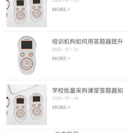
2026
-
07
-
23
吗？
整个过程不超过 30 秒，完
MORE >
美融入正常教学流程，避
免打断课堂连贯性。无论
是课前预习检测、课中重
点讲解互动，还是课后即
培训机构如何用答题器提升
时反馈，QVote 都能灵活
2026
-
07
-
21
学生专注度
适配不同教学环节需求，
MORE >
让教师专注于教学内容本
身，而非技术操作。多元
互动形式，激活课堂参与
热情QVote 提供了丰富的
学校批量采购课堂答题器如
互动功能矩阵，满足不同
2026
-
07
-
16
何选厂家
学科、不同教学目标的互
MORE >
动需求：即时答题：支持
单选题、多选题、判断题
等基础题型，学生通过答