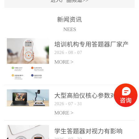
进入产品频道>>
满活力” 为核心目标，通过
轻量化操作、多样化互动
新闻资讯
功能与数据化教学分析，
NEES
为教师提供了一套完整的
课堂互动解决方案，重新
培训机构专用答题器厂家产
定义了师生互动的新模
2026
-
08
-
07
品方案
式。极简操作，轻松融入
MORE >
教学流程QVote 深谙教师
教学节奏的重要性，采用
“零学习成本” 的设计理
念，教师无需复杂培训即
大型高拍仪核心参数对比与
可快速上手。软件支持与
2026
-
07
-
31
选购建议
PPT、白板等常用教学工具
MORE >
无缝衔接，开课只需简单
几步：打开软件、选择互
学生答题器对视力有影响
动模式、发起互动任务，