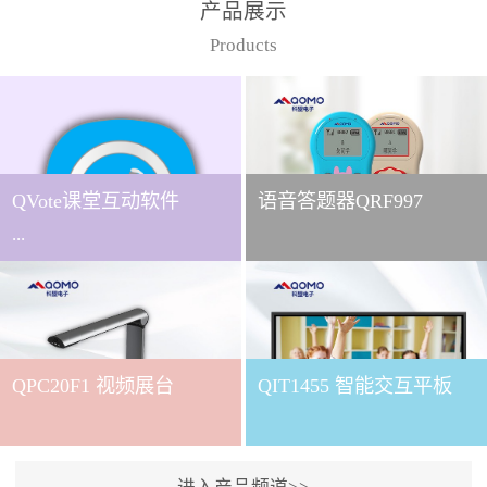
产品展示
Products
QVote课堂互动软件
语音答题器QRF997
...
下载QVote授课软件课堂互
动的质量直接影响教学效
QPC20F1 视频展台
QIT1455 智能交互平板
果与学生参与度。作为
QOMO旗下专为教学场景
打造的互动授课软件，
QVote 以 “让每一堂课都充