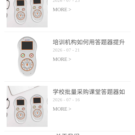
2026
-
07
-
23
吗？
整个过程不超过 30 秒，完
MORE >
美融入正常教学流程，避
免打断课堂连贯性。无论
是课前预习检测、课中重
点讲解互动，还是课后即
培训机构如何用答题器提升
时反馈，QVote 都能灵活
2026
-
07
-
21
学生专注度
适配不同教学环节需求，
MORE >
让教师专注于教学内容本
身，而非技术操作。多元
互动形式，激活课堂参与
热情QVote 提供了丰富的
学校批量采购课堂答题器如
互动功能矩阵，满足不同
2026
-
07
-
16
何选厂家
学科、不同教学目标的互
MORE >
动需求：即时答题：支持
单选题、多选题、判断题
等基础题型，学生通过答