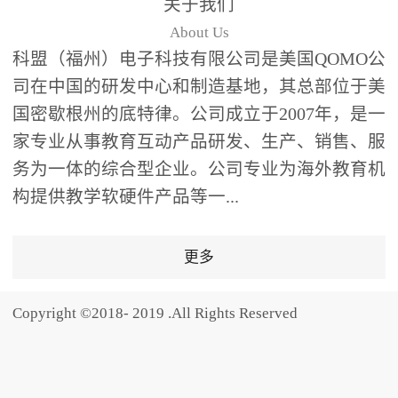
关于我们
题器快速响应，系统实时
About Us
统计答题数据并生成可视
科盟（福州）电子科技有限公司是美国QOMO公
化图表，让教师瞬间掌握
司在中国的研发中心和制造基地，其总部位于美
学生知识掌握情况。主观
国密歇根州的底特律。公司成立于2007年，是一
反馈：包含简答题、观点
家专业从事教育互动产品研发、生产、销售、服
阐述等开放式互动，鼓励
学生自由表达思考过程，
务为一体的综合型企业。公司专业为海外教育机
培养批判性思维与表达能
构提供教学软硬件产品等一...
力，尤其适合语文、思政
等需要深度思考的学科。
更多
随机点名：打破传统点名
的枯燥感，通过随机抽取
Copyright ©2018- 2019 .All Rights Reserved
功能增加课堂趣味性，同
时确保每位学生都有平等
的参与机会。数据驱动教
学，实现个性化辅导QVote