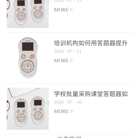
2026
-
07
-
23
吗？
整个过程不超过 30 秒，完
MORE >
美融入正常教学流程，避
免打断课堂连贯性。无论
是课前预习检测、课中重
点讲解互动，还是课后即
培训机构如何用答题器提升
时反馈，QVote 都能灵活
2026
-
07
-
21
学生专注度
适配不同教学环节需求，
MORE >
让教师专注于教学内容本
身，而非技术操作。多元
互动形式，激活课堂参与
热情QVote 提供了丰富的
学校批量采购课堂答题器如
互动功能矩阵，满足不同
2026
-
07
-
16
何选厂家
学科、不同教学目标的互
MORE >
动需求：即时答题：支持
单选题、多选题、判断题
等基础题型，学生通过答