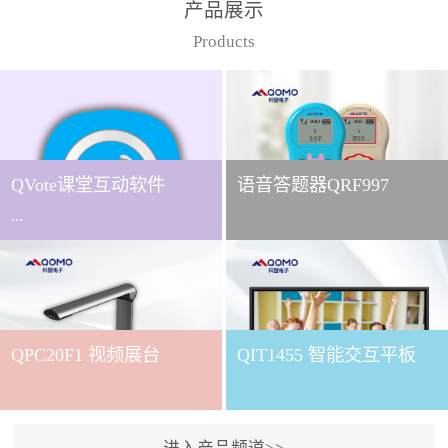
产品展示
Products
QVote课堂互动软件
语音答题器QRF997
...
下载QVote授课软件课堂互
动的质量直接影响教学效
QPC20F1 视频展台
QIT1455 智能交互平板
果与学生参与度。作为
QOMO旗下专为教学场景
打造的互动授课软件，
QVote 以 “让每一堂课都充