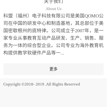
关于我们
题器快速响应，系统实时
About Us
统计答题数据并生成可视
科盟（福州）电子科技有限公司是美国QOMO公
化图表，让教师瞬间掌握
司在中国的研发中心和制造基地，其总部位于美
学生知识掌握情况。主观
国密歇根州的底特律。公司成立于2007年，是一
反馈：包含简答题、观点
家专业从事教育互动产品研发、生产、销售、服
阐述等开放式互动，鼓励
学生自由表达思考过程，
务为一体的综合型企业。公司专业为海外教育机
培养批判性思维与表达能
构提供教学软硬件产品等一...
力，尤其适合语文、思政
等需要深度思考的学科。
更多
随机点名：打破传统点名
的枯燥感，通过随机抽取
Copyright ©2018- 2019 .All Rights Reserved
功能增加课堂趣味性，同
时确保每位学生都有平等
的参与机会。数据驱动教
学，实现个性化辅导QVote