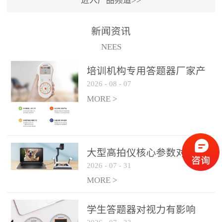
进入产品频道>>
满活力” 为核心目标，通过
轻量化操作、多样化互动
新闻资讯
功能与数据化教学分析，
NEES
为教师提供了一套完整的
课堂互动解决方案，重新
培训机构专用答题器厂家产
定义了师生互动的新模
2026
-
08
-
07
品方案
式。极简操作，轻松融入
MORE >
教学流程QVote 深谙教师
教学节奏的重要性，采用
“零学习成本” 的设计理
念，教师无需复杂培训即
大型高拍仪核心参数对比与
可快速上手。软件支持与
2026
-
07
-
31
选购建议
PPT、白板等常用教学工具
MORE >
无缝衔接，开课只需简单
几步：打开软件、选择互
学生答题器对视力有影响
动模式、发起互动任务，