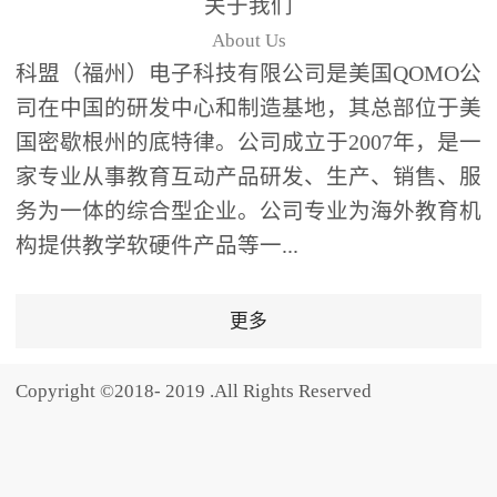
关于我们
题器快速响应，系统实时
About Us
统计答题数据并生成可视
科盟（福州）电子科技有限公司是美国QOMO公
化图表，让教师瞬间掌握
司在中国的研发中心和制造基地，其总部位于美
学生知识掌握情况。主观
国密歇根州的底特律。公司成立于2007年，是一
反馈：包含简答题、观点
家专业从事教育互动产品研发、生产、销售、服
阐述等开放式互动，鼓励
学生自由表达思考过程，
务为一体的综合型企业。公司专业为海外教育机
培养批判性思维与表达能
构提供教学软硬件产品等一...
力，尤其适合语文、思政
等需要深度思考的学科。
更多
随机点名：打破传统点名
的枯燥感，通过随机抽取
Copyright ©2018- 2019 .All Rights Reserved
功能增加课堂趣味性，同
时确保每位学生都有平等
的参与机会。数据驱动教
学，实现个性化辅导QVote