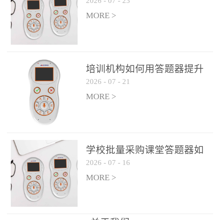
2026
-
07
-
23
吗？
整个过程不超过 30 秒，完
MORE >
美融入正常教学流程，避
免打断课堂连贯性。无论
是课前预习检测、课中重
点讲解互动，还是课后即
培训机构如何用答题器提升
时反馈，QVote 都能灵活
2026
-
07
-
21
学生专注度
适配不同教学环节需求，
MORE >
让教师专注于教学内容本
身，而非技术操作。多元
互动形式，激活课堂参与
热情QVote 提供了丰富的
学校批量采购课堂答题器如
互动功能矩阵，满足不同
2026
-
07
-
16
何选厂家
学科、不同教学目标的互
MORE >
动需求：即时答题：支持
单选题、多选题、判断题
等基础题型，学生通过答