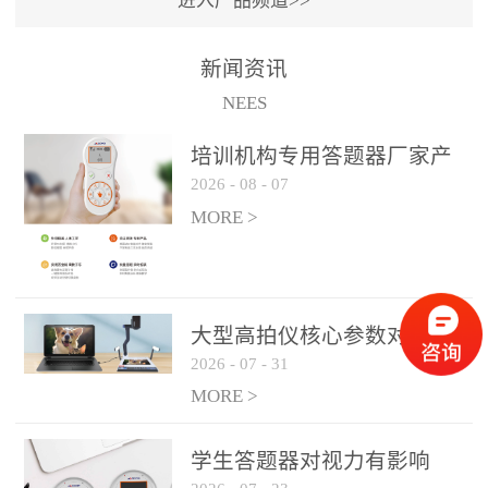
进入产品频道>>
满活力” 为核心目标，通过
轻量化操作、多样化互动
新闻资讯
功能与数据化教学分析，
NEES
为教师提供了一套完整的
课堂互动解决方案，重新
培训机构专用答题器厂家产
定义了师生互动的新模
2026
-
08
-
07
品方案
式。极简操作，轻松融入
MORE >
教学流程QVote 深谙教师
教学节奏的重要性，采用
“零学习成本” 的设计理
念，教师无需复杂培训即
大型高拍仪核心参数对比与
可快速上手。软件支持与
2026
-
07
-
31
选购建议
PPT、白板等常用教学工具
MORE >
无缝衔接，开课只需简单
几步：打开软件、选择互
学生答题器对视力有影响
动模式、发起互动任务，