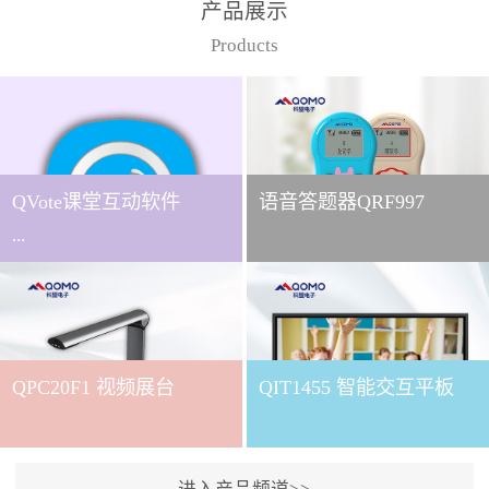
产品展示
Products
QVote课堂互动软件
语音答题器QRF997
...
下载QVote授课软件课堂互
动的质量直接影响教学效
QPC20F1 视频展台
QIT1455 智能交互平板
果与学生参与度。作为
QOMO旗下专为教学场景
打造的互动授课软件，
QVote 以 “让每一堂课都充