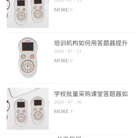
2026
-
07
-
23
吗？
整个过程不超过 30 秒，完
MORE >
美融入正常教学流程，避
免打断课堂连贯性。无论
是课前预习检测、课中重
点讲解互动，还是课后即
培训机构如何用答题器提升
时反馈，QVote 都能灵活
2026
-
07
-
21
学生专注度
适配不同教学环节需求，
MORE >
让教师专注于教学内容本
身，而非技术操作。多元
互动形式，激活课堂参与
热情QVote 提供了丰富的
学校批量采购课堂答题器如
互动功能矩阵，满足不同
2026
-
07
-
16
何选厂家
学科、不同教学目标的互
MORE >
动需求：即时答题：支持
单选题、多选题、判断题
等基础题型，学生通过答