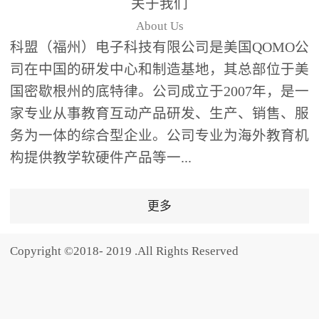
关于我们
题器快速响应，系统实时
About Us
统计答题数据并生成可视
科盟（福州）电子科技有限公司是美国QOMO公
化图表，让教师瞬间掌握
司在中国的研发中心和制造基地，其总部位于美
学生知识掌握情况。主观
国密歇根州的底特律。公司成立于2007年，是一
反馈：包含简答题、观点
家专业从事教育互动产品研发、生产、销售、服
阐述等开放式互动，鼓励
学生自由表达思考过程，
务为一体的综合型企业。公司专业为海外教育机
培养批判性思维与表达能
构提供教学软硬件产品等一...
力，尤其适合语文、思政
等需要深度思考的学科。
更多
随机点名：打破传统点名
的枯燥感，通过随机抽取
Copyright ©2018- 2019 .All Rights Reserved
功能增加课堂趣味性，同
时确保每位学生都有平等
的参与机会。数据驱动教
学，实现个性化辅导QVote