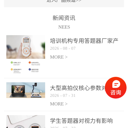
进入产品频道>>
满活力” 为核心目标，通过
轻量化操作、多样化互动
新闻资讯
功能与数据化教学分析，
NEES
为教师提供了一套完整的
课堂互动解决方案，重新
培训机构专用答题器厂家产
定义了师生互动的新模
2026
-
08
-
07
品方案
式。极简操作，轻松融入
MORE >
教学流程QVote 深谙教师
教学节奏的重要性，采用
“零学习成本” 的设计理
念，教师无需复杂培训即
大型高拍仪核心参数对比与
可快速上手。软件支持与
2026
-
07
-
31
选购建议
PPT、白板等常用教学工具
MORE >
无缝衔接，开课只需简单
几步：打开软件、选择互
学生答题器对视力有影响
动模式、发起互动任务，