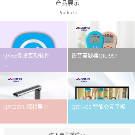
产品展示
Products
QVote课堂互动软件
语音答题器QRF997
...
下载QVote授课软件课堂互
动的质量直接影响教学效
QPC20F1 视频展台
QIT1455 智能交互平板
果与学生参与度。作为
QOMO旗下专为教学场景
打造的互动授课软件，
QVote 以 “让每一堂课都充