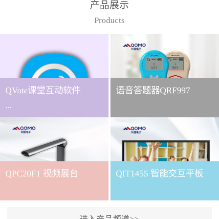
产品展示
Products
QVote课堂互动软件
语音答题器QRF997
...
下载QVote授课软件课堂互
动的质量直接影响教学效
QPC20F1 视频展台
QIT1455 智能交互平板
果与学生参与度。作为
QOMO旗下专为教学场景
打造的互动授课软件，
QVote 以 “让每一堂课都充