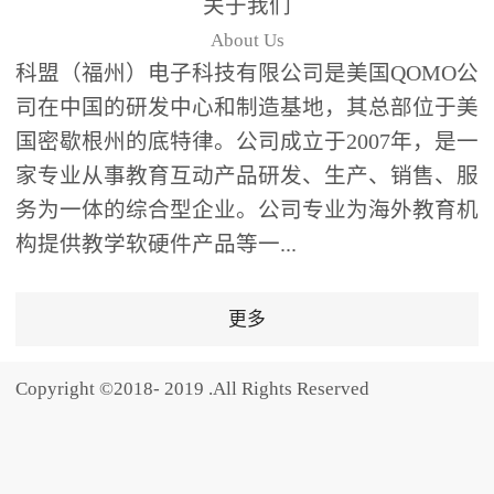
关于我们
题器快速响应，系统实时
About Us
统计答题数据并生成可视
科盟（福州）电子科技有限公司是美国QOMO公
化图表，让教师瞬间掌握
司在中国的研发中心和制造基地，其总部位于美
学生知识掌握情况。主观
国密歇根州的底特律。公司成立于2007年，是一
反馈：包含简答题、观点
家专业从事教育互动产品研发、生产、销售、服
阐述等开放式互动，鼓励
学生自由表达思考过程，
务为一体的综合型企业。公司专业为海外教育机
培养批判性思维与表达能
构提供教学软硬件产品等一...
力，尤其适合语文、思政
等需要深度思考的学科。
更多
随机点名：打破传统点名
的枯燥感，通过随机抽取
Copyright ©2018- 2019 .All Rights Reserved
功能增加课堂趣味性，同
时确保每位学生都有平等
的参与机会。数据驱动教
学，实现个性化辅导QVote