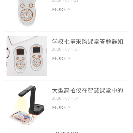
2026
-
07
-
21
学生专注度
整个过程不超过 30 秒，完
MORE >
美融入正常教学流程，避
免打断课堂连贯性。无论
是课前预习检测、课中重
点讲解互动，还是课后即
学校批量采购课堂答题器如
时反馈，QVote 都能灵活
2026
-
07
-
16
何选厂家
适配不同教学环节需求，
MORE >
让教师专注于教学内容本
身，而非技术操作。多元
互动形式，激活课堂参与
热情QVote 提供了丰富的
大型高拍仪在智慧课堂中的
互动功能矩阵，满足不同
2026
-
07
-
14
实际应用
学科、不同教学目标的互
MORE >
动需求：即时答题：支持
单选题、多选题、判断题
等基础题型，学生通过答