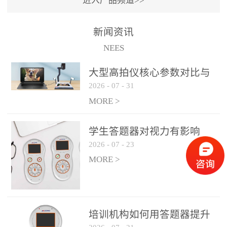
进入产品频道>>
满活力” 为核心目标，通过
轻量化操作、多样化互动
新闻资讯
功能与数据化教学分析，
NEES
为教师提供了一套完整的
课堂互动解决方案，重新
大型高拍仪核心参数对比与
定义了师生互动的新模
2026
-
07
-
31
选购建议
式。极简操作，轻松融入
MORE >
教学流程QVote 深谙教师
教学节奏的重要性，采用
学生答题器对视力有影响
“零学习成本” 的设计理
2026
-
07
-
23
吗？
念，教师无需复杂培训即
MORE >
可快速上手。软件支持与
PPT、白板等常用教学工具
无缝衔接，开课只需简单
几步：打开软件、选择互
培训机构如何用答题器提升
动模式、发起互动任务，