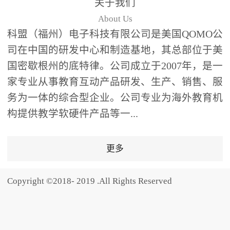
关于我们
题器快速响应，系统实时
About Us
统计答题数据并生成可视
科盟（福州）电子科技有限公司是美国QOMO公
化图表，让教师瞬间掌握
司在中国的研发中心和制造基地，其总部位于美
学生知识掌握情况。主观
国密歇根州的底特律。公司成立于2007年，是一
反馈：包含简答题、观点
家专业从事教育互动产品研发、生产、销售、服
阐述等开放式互动，鼓励
学生自由表达思考过程，
务为一体的综合型企业。公司专业为海外教育机
培养批判性思维与表达能
构提供教学软硬件产品等一...
力，尤其适合语文、思政
等需要深度思考的学科。
更多
随机点名：打破传统点名
的枯燥感，通过随机抽取
Copyright ©2018- 2019 .All Rights Reserved
功能增加课堂趣味性，同
时确保每位学生都有平等
的参与机会。数据驱动教
学，实现个性化辅导QVote