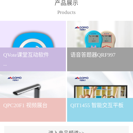
产品展示
Products
QVote课堂互动软件
语音答题器QRF997
...
下载QVote授课软件课堂互
动的质量直接影响教学效
QPC20F1 视频展台
QIT1455 智能交互平板
果与学生参与度。作为
QOMO旗下专为教学场景
打造的互动授课软件，
QVote 以 “让每一堂课都充