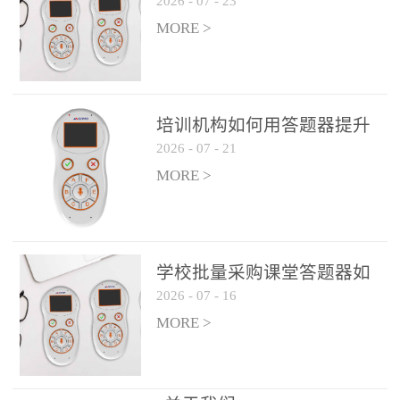
2026
-
07
-
23
吗？
整个过程不超过 30 秒，完
MORE >
美融入正常教学流程，避
免打断课堂连贯性。无论
是课前预习检测、课中重
点讲解互动，还是课后即
培训机构如何用答题器提升
时反馈，QVote 都能灵活
2026
-
07
-
21
学生专注度
适配不同教学环节需求，
MORE >
让教师专注于教学内容本
身，而非技术操作。多元
互动形式，激活课堂参与
热情QVote 提供了丰富的
学校批量采购课堂答题器如
互动功能矩阵，满足不同
2026
-
07
-
16
何选厂家
学科、不同教学目标的互
MORE >
动需求：即时答题：支持
单选题、多选题、判断题
等基础题型，学生通过答