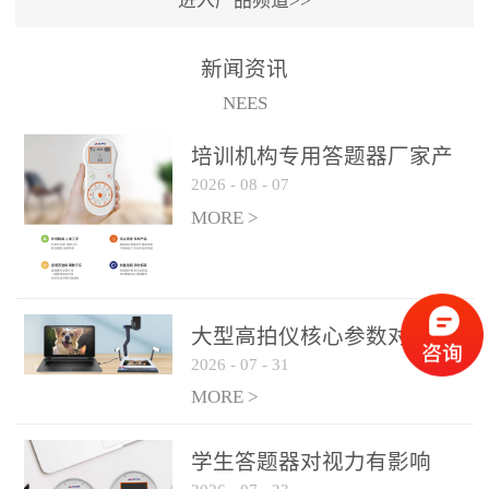
进入产品频道>>
满活力” 为核心目标，通过
轻量化操作、多样化互动
新闻资讯
功能与数据化教学分析，
NEES
为教师提供了一套完整的
课堂互动解决方案，重新
培训机构专用答题器厂家产
定义了师生互动的新模
2026
-
08
-
07
品方案
式。极简操作，轻松融入
MORE >
教学流程QVote 深谙教师
教学节奏的重要性，采用
“零学习成本” 的设计理
念，教师无需复杂培训即
大型高拍仪核心参数对比与
可快速上手。软件支持与
2026
-
07
-
31
选购建议
PPT、白板等常用教学工具
MORE >
无缝衔接，开课只需简单
几步：打开软件、选择互
学生答题器对视力有影响
动模式、发起互动任务，