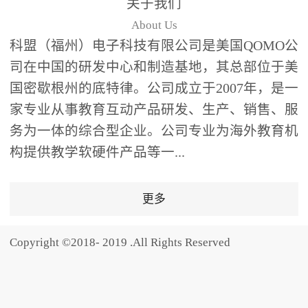
关于我们
题器快速响应，系统实时
About Us
统计答题数据并生成可视
科盟（福州）电子科技有限公司是美国QOMO公
化图表，让教师瞬间掌握
司在中国的研发中心和制造基地，其总部位于美
学生知识掌握情况。主观
国密歇根州的底特律。公司成立于2007年，是一
反馈：包含简答题、观点
家专业从事教育互动产品研发、生产、销售、服
阐述等开放式互动，鼓励
学生自由表达思考过程，
务为一体的综合型企业。公司专业为海外教育机
培养批判性思维与表达能
构提供教学软硬件产品等一...
力，尤其适合语文、思政
等需要深度思考的学科。
更多
随机点名：打破传统点名
的枯燥感，通过随机抽取
Copyright ©2018- 2019 .All Rights Reserved
功能增加课堂趣味性，同
时确保每位学生都有平等
的参与机会。数据驱动教
学，实现个性化辅导QVote