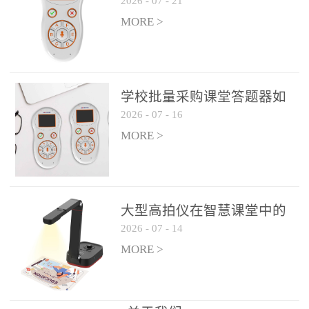
2026
-
07
-
21
学生专注度
整个过程不超过 30 秒，完
MORE >
美融入正常教学流程，避
免打断课堂连贯性。无论
是课前预习检测、课中重
点讲解互动，还是课后即
学校批量采购课堂答题器如
时反馈，QVote 都能灵活
2026
-
07
-
16
何选厂家
适配不同教学环节需求，
MORE >
让教师专注于教学内容本
身，而非技术操作。多元
互动形式，激活课堂参与
热情QVote 提供了丰富的
大型高拍仪在智慧课堂中的
互动功能矩阵，满足不同
2026
-
07
-
14
实际应用
学科、不同教学目标的互
MORE >
动需求：即时答题：支持
单选题、多选题、判断题
等基础题型，学生通过答