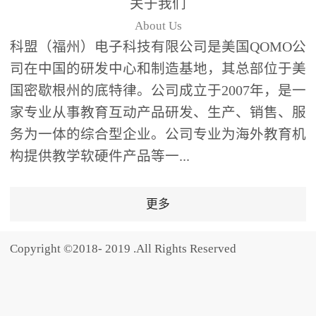
关于我们
题器快速响应，系统实时
About Us
统计答题数据并生成可视
科盟（福州）电子科技有限公司是美国QOMO公
化图表，让教师瞬间掌握
司在中国的研发中心和制造基地，其总部位于美
学生知识掌握情况。主观
国密歇根州的底特律。公司成立于2007年，是一
反馈：包含简答题、观点
家专业从事教育互动产品研发、生产、销售、服
阐述等开放式互动，鼓励
学生自由表达思考过程，
务为一体的综合型企业。公司专业为海外教育机
培养批判性思维与表达能
构提供教学软硬件产品等一...
力，尤其适合语文、思政
等需要深度思考的学科。
更多
随机点名：打破传统点名
的枯燥感，通过随机抽取
Copyright ©2018- 2019 .All Rights Reserved
功能增加课堂趣味性，同
时确保每位学生都有平等
的参与机会。数据驱动教
学，实现个性化辅导QVote