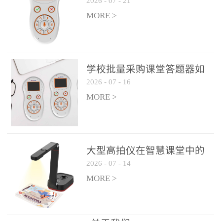
2026
-
07
-
21
学生专注度
整个过程不超过 30 秒，完
MORE >
美融入正常教学流程，避
免打断课堂连贯性。无论
是课前预习检测、课中重
点讲解互动，还是课后即
学校批量采购课堂答题器如
时反馈，QVote 都能灵活
2026
-
07
-
16
何选厂家
适配不同教学环节需求，
MORE >
让教师专注于教学内容本
身，而非技术操作。多元
互动形式，激活课堂参与
热情QVote 提供了丰富的
大型高拍仪在智慧课堂中的
互动功能矩阵，满足不同
2026
-
07
-
14
实际应用
学科、不同教学目标的互
MORE >
动需求：即时答题：支持
单选题、多选题、判断题
等基础题型，学生通过答