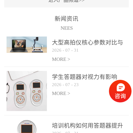
进入产品频道>>
满活力” 为核心目标，通过
轻量化操作、多样化互动
新闻资讯
功能与数据化教学分析，
NEES
为教师提供了一套完整的
课堂互动解决方案，重新
大型高拍仪核心参数对比与
定义了师生互动的新模
2026
-
07
-
31
选购建议
式。极简操作，轻松融入
MORE >
教学流程QVote 深谙教师
教学节奏的重要性，采用
学生答题器对视力有影响
“零学习成本” 的设计理
2026
-
07
-
23
吗？
念，教师无需复杂培训即
MORE >
可快速上手。软件支持与
PPT、白板等常用教学工具
无缝衔接，开课只需简单
几步：打开软件、选择互
培训机构如何用答题器提升
动模式、发起互动任务，