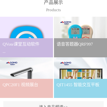
产品展示
Products
QVote课堂互动软件
语音答题器QRF997
...
下载QVote授课软件课堂互
动的质量直接影响教学效
QPC20F1 视频展台
QIT1455 智能交互平板
果与学生参与度。作为
QOMO旗下专为教学场景
打造的互动授课软件，
QVote 以 “让每一堂课都充