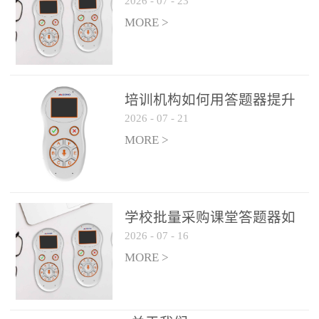
2026
-
07
-
23
吗？
整个过程不超过 30 秒，完
MORE >
美融入正常教学流程，避
免打断课堂连贯性。无论
是课前预习检测、课中重
点讲解互动，还是课后即
培训机构如何用答题器提升
时反馈，QVote 都能灵活
2026
-
07
-
21
学生专注度
适配不同教学环节需求，
MORE >
让教师专注于教学内容本
身，而非技术操作。多元
互动形式，激活课堂参与
热情QVote 提供了丰富的
学校批量采购课堂答题器如
互动功能矩阵，满足不同
2026
-
07
-
16
何选厂家
学科、不同教学目标的互
MORE >
动需求：即时答题：支持
单选题、多选题、判断题
等基础题型，学生通过答