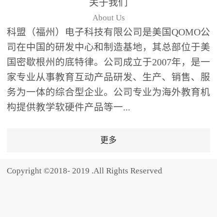
关于我们
题器快速响应，系统实时
About Us
统计答题数据并生成可视
科盟（福州）电子科技有限公司是美国QOMO公
化图表，让教师瞬间掌握
司在中国的研发中心和制造基地，其总部位于美
学生知识掌握情况。主观
国密歇根州的底特律。公司成立于2007年，是一
反馈：包含简答题、观点
家专业从事教育互动产品研发、生产、销售、服
阐述等开放式互动，鼓励
学生自由表达思考过程，
务为一体的综合型企业。公司专业为海外教育机
培养批判性思维与表达能
构提供教学软硬件产品等一...
力，尤其适合语文、思政
等需要深度思考的学科。
更多
随机点名：打破传统点名
的枯燥感，通过随机抽取
Copyright ©2018- 2019 .All Rights Reserved
功能增加课堂趣味性，同
时确保每位学生都有平等
的参与机会。数据驱动教
学，实现个性化辅导QVote