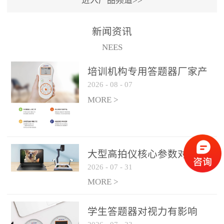
进入产品频道>>
满活力” 为核心目标，通过
轻量化操作、多样化互动
新闻资讯
功能与数据化教学分析，
NEES
为教师提供了一套完整的
课堂互动解决方案，重新
培训机构专用答题器厂家产
定义了师生互动的新模
2026
-
08
-
07
品方案
式。极简操作，轻松融入
MORE >
教学流程QVote 深谙教师
教学节奏的重要性，采用
“零学习成本” 的设计理
念，教师无需复杂培训即
大型高拍仪核心参数对比与
可快速上手。软件支持与
2026
-
07
-
31
选购建议
PPT、白板等常用教学工具
MORE >
无缝衔接，开课只需简单
几步：打开软件、选择互
学生答题器对视力有影响
动模式、发起互动任务，