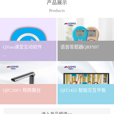
产品展示
Products
QVote课堂互动软件
语音答题器QRF997
...
下载QVote授课软件课堂互
动的质量直接影响教学效
QPC20F1 视频展台
QIT1455 智能交互平板
果与学生参与度。作为
QOMO旗下专为教学场景
打造的互动授课软件，
QVote 以 “让每一堂课都充