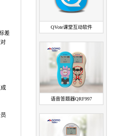
QVote课堂互动软件
标差
针对
变成
语音答题器QRF997
全员