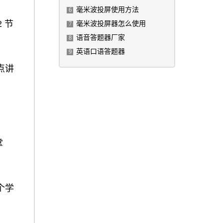
毫米波投屏使用方法
6
 节
毫米波投屏器怎么使用
7
语音答题器厂家
8
英语口语答题器
9
点讲
掌
个学