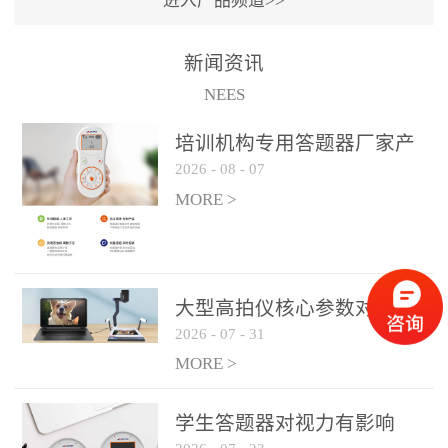
进入产品频道>>
满活力” 为核心目标，通过
轻量化操作、多样化互动
新闻资讯
功能与数据化教学分析，
NEES
为教师提供了一套完整的
课堂互动解决方案，重新
培训机构专用答题器厂家产
定义了师生互动的新模
2026
-
08
-
07
品方案
式。极简操作，轻松融入
MORE >
教学流程QVote 深谙教师
教学节奏的重要性，采用
“零学习成本” 的设计理
念，教师无需复杂培训即
大型高拍仪核心参数对比与
可快速上手。软件支持与
2026
-
07
-
31
选购建议
PPT、白板等常用教学工具
MORE >
无缝衔接，开课只需简单
几步：打开软件、选择互
学生答题器对视力有影响
动模式、发起互动任务，