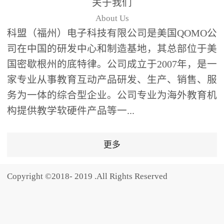
关于我们
题器快速响应，系统实时
About Us
统计答题数据并生成可视
科盟（福州）电子科技有限公司是美国QOMO公
化图表，让教师瞬间掌握
司在中国的研发中心和制造基地，其总部位于美
学生知识掌握情况。主观
国密歇根州的底特律。公司成立于2007年，是一
反馈：包含简答题、观点
家专业从事教育互动产品研发、生产、销售、服
阐述等开放式互动，鼓励
学生自由表达思考过程，
务为一体的综合型企业。公司专业为海外教育机
培养批判性思维与表达能
构提供教学软硬件产品等一...
力，尤其适合语文、思政
等需要深度思考的学科。
更多
随机点名：打破传统点名
的枯燥感，通过随机抽取
Copyright ©2018- 2019 .All Rights Reserved
功能增加课堂趣味性，同
时确保每位学生都有平等
的参与机会。数据驱动教
学，实现个性化辅导QVote