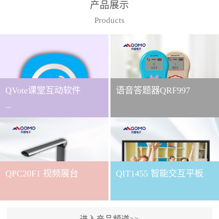
产品展示
Products
QVote课堂互动软件
语音答题器QRF997
...
下载QVote授课软件课堂互
动的质量直接影响教学效
QPC20F1 视频展台
QIT1455 智能交互平板
果与学生参与度。作为
QOMO旗下专为教学场景
打造的互动授课软件，
QVote 以 “让每一堂课都充