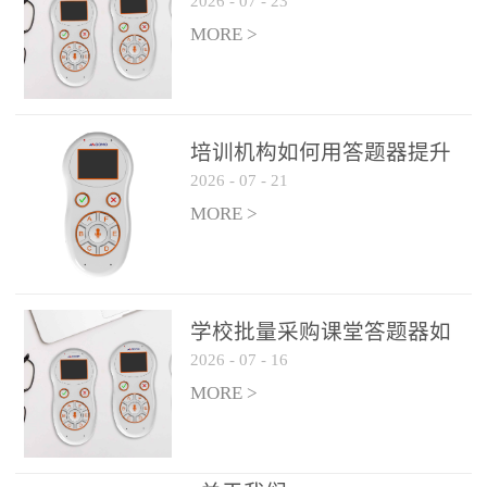
2026
-
07
-
23
吗？
整个过程不超过 30 秒，完
MORE >
美融入正常教学流程，避
免打断课堂连贯性。无论
是课前预习检测、课中重
点讲解互动，还是课后即
培训机构如何用答题器提升
时反馈，QVote 都能灵活
2026
-
07
-
21
学生专注度
适配不同教学环节需求，
MORE >
让教师专注于教学内容本
身，而非技术操作。多元
互动形式，激活课堂参与
热情QVote 提供了丰富的
学校批量采购课堂答题器如
互动功能矩阵，满足不同
2026
-
07
-
16
何选厂家
学科、不同教学目标的互
MORE >
动需求：即时答题：支持
单选题、多选题、判断题
等基础题型，学生通过答