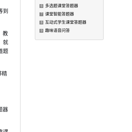
多选题课堂答题器
6
等到
课堂智能答题器
7
互动式学生课堂答题器
8
趣味语音问答
9
，教
，就
道题
够精
题器