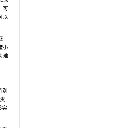
靠课
，可
可以
证
堂小
决难
特别
双麦
够实