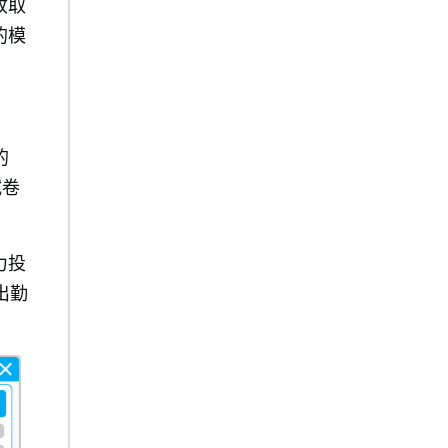
收取
的模
的
试卷
力投
出勤