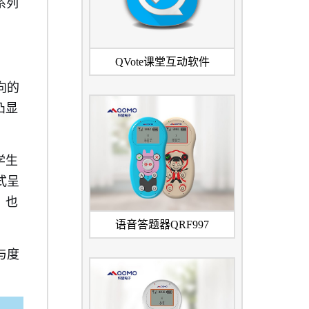
系列
QVote课堂互动软件
向的
凸显
学生
式呈
，也
语音答题器QRF997
与度