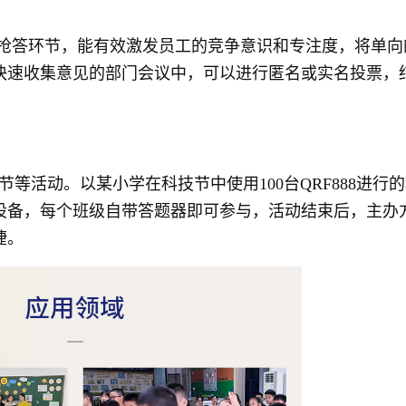
抢答环节，能有效激发员工的竞争意识和专注度，将单向
快速收集意见的部门会议中，可以进行匿名或实名投票，
节等活动。以某小学在科技节中使用100台QRF888进行
设备，每个班级自带答题器即可参与，活动结束后，主办
捷。