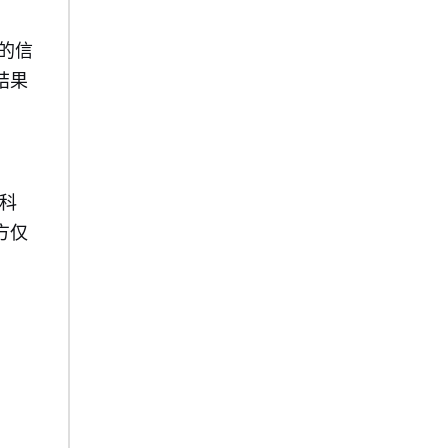
的信
结果
的科
方仅