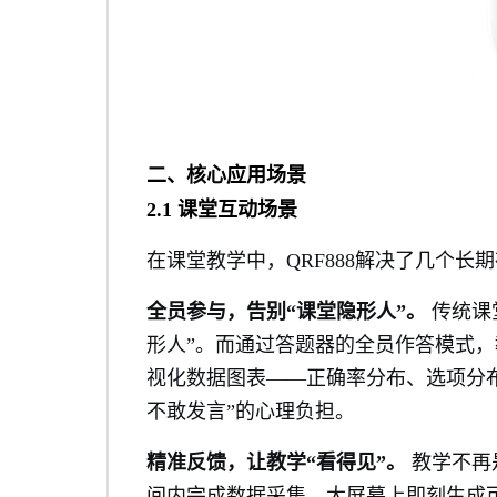
二、核心应用场景
2.1 课堂互动场景
在课堂教学中，QRF888解决了几个长
全员参与，告别“课堂隐形人”。
传统课
形人”。而通过答题器的全员作答模式
视化数据图表——正确率分布、选项分
不敢发言”的心理负担。
精准反馈，让教学“看得见”。
教学不再
间内完成数据采集，大屏幕上即刻生成