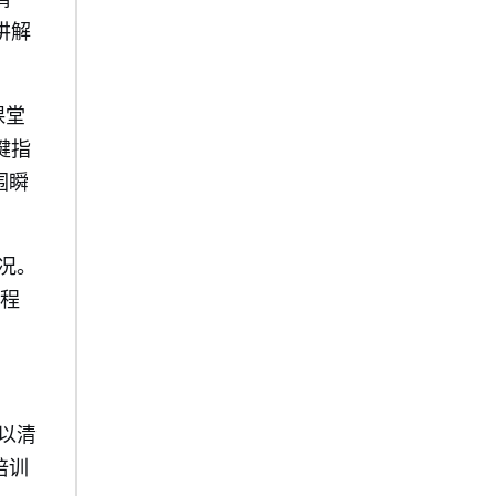
讲解
课堂
键指
围瞬
况。
过程
以清
培训