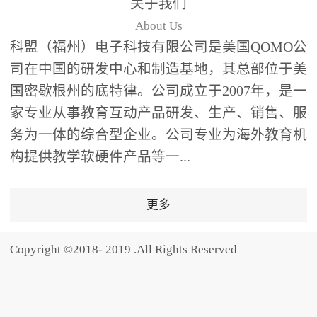
关于我们
题器快速响应，系统实时
About Us
统计答题数据并生成可视
科盟（福州）电子科技有限公司是美国QOMO公
化图表，让教师瞬间掌握
司在中国的研发中心和制造基地，其总部位于美
学生知识掌握情况。主观
国密歇根州的底特律。公司成立于2007年，是一
反馈：包含简答题、观点
家专业从事教育互动产品研发、生产、销售、服
阐述等开放式互动，鼓励
学生自由表达思考过程，
务为一体的综合型企业。公司专业为海外教育机
培养批判性思维与表达能
构提供教学软硬件产品等一...
力，尤其适合语文、思政
等需要深度思考的学科。
更多
随机点名：打破传统点名
的枯燥感，通过随机抽取
Copyright ©2018- 2019 .All Rights Reserved
功能增加课堂趣味性，同
时确保每位学生都有平等
的参与机会。数据驱动教
学，实现个性化辅导QVote