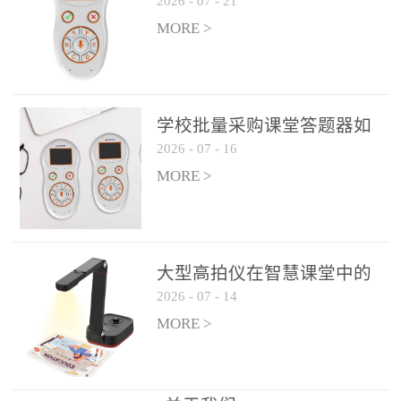
2026
-
07
-
21
学生专注度
整个过程不超过 30 秒，完
MORE >
美融入正常教学流程，避
免打断课堂连贯性。无论
是课前预习检测、课中重
点讲解互动，还是课后即
学校批量采购课堂答题器如
时反馈，QVote 都能灵活
2026
-
07
-
16
何选厂家
适配不同教学环节需求，
MORE >
让教师专注于教学内容本
身，而非技术操作。多元
互动形式，激活课堂参与
热情QVote 提供了丰富的
大型高拍仪在智慧课堂中的
互动功能矩阵，满足不同
2026
-
07
-
14
实际应用
学科、不同教学目标的互
MORE >
动需求：即时答题：支持
单选题、多选题、判断题
等基础题型，学生通过答