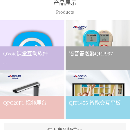
产品展示
Products
QVote课堂互动软件
语音答题器QRF997
...
下载QVote授课软件课堂互
动的质量直接影响教学效
QPC20F1 视频展台
QIT1455 智能交互平板
果与学生参与度。作为
QOMO旗下专为教学场景
打造的互动授课软件，
QVote 以 “让每一堂课都充