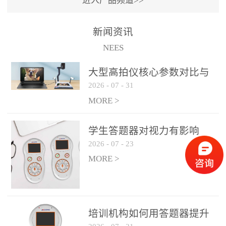
进入产品频道>>
满活力” 为核心目标，通过
轻量化操作、多样化互动
新闻资讯
功能与数据化教学分析，
NEES
为教师提供了一套完整的
课堂互动解决方案，重新
大型高拍仪核心参数对比与
定义了师生互动的新模
2026
-
07
-
31
选购建议
式。极简操作，轻松融入
MORE >
教学流程QVote 深谙教师
教学节奏的重要性，采用
学生答题器对视力有影响
“零学习成本” 的设计理
2026
-
07
-
23
吗？
念，教师无需复杂培训即
MORE >
可快速上手。软件支持与
PPT、白板等常用教学工具
无缝衔接，开课只需简单
几步：打开软件、选择互
培训机构如何用答题器提升
动模式、发起互动任务，