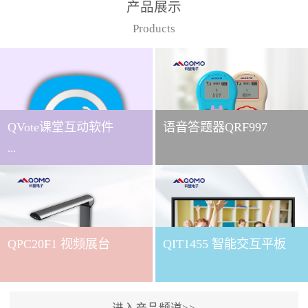
产品展示
Products
QVote课堂互动软件
语音答题器QRF997
...
下载QVote授课软件课堂互
动的质量直接影响教学效
QPC20F1 视频展台
QIT1455 智能交互平板
果与学生参与度。作为
QOMO旗下专为教学场景
打造的互动授课软件，
QVote 以 “让每一堂课都充