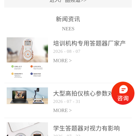
进入产品频道>>
满活力” 为核心目标，通过
轻量化操作、多样化互动
新闻资讯
功能与数据化教学分析，
NEES
为教师提供了一套完整的
课堂互动解决方案，重新
培训机构专用答题器厂家产
定义了师生互动的新模
2026
-
08
-
07
品方案
式。极简操作，轻松融入
MORE >
教学流程QVote 深谙教师
教学节奏的重要性，采用
“零学习成本” 的设计理
念，教师无需复杂培训即
大型高拍仪核心参数对比与
可快速上手。软件支持与
2026
-
07
-
31
选购建议
PPT、白板等常用教学工具
MORE >
无缝衔接，开课只需简单
几步：打开软件、选择互
学生答题器对视力有影响
动模式、发起互动任务，