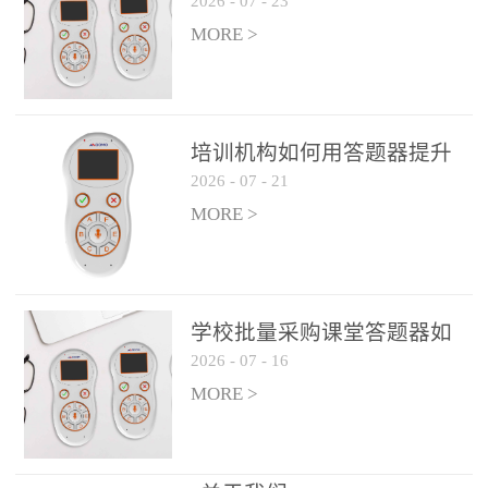
2026
-
07
-
23
吗？
整个过程不超过 30 秒，完
MORE >
美融入正常教学流程，避
免打断课堂连贯性。无论
是课前预习检测、课中重
点讲解互动，还是课后即
培训机构如何用答题器提升
时反馈，QVote 都能灵活
2026
-
07
-
21
学生专注度
适配不同教学环节需求，
MORE >
让教师专注于教学内容本
身，而非技术操作。多元
互动形式，激活课堂参与
热情QVote 提供了丰富的
学校批量采购课堂答题器如
互动功能矩阵，满足不同
2026
-
07
-
16
何选厂家
学科、不同教学目标的互
MORE >
动需求：即时答题：支持
单选题、多选题、判断题
等基础题型，学生通过答