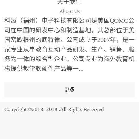
关于我们
题器快速响应，系统实时
About Us
统计答题数据并生成可视
科盟（福州）电子科技有限公司是美国QOMO公
化图表，让教师瞬间掌握
司在中国的研发中心和制造基地，其总部位于美
学生知识掌握情况。主观
国密歇根州的底特律。公司成立于2007年，是一
反馈：包含简答题、观点
家专业从事教育互动产品研发、生产、销售、服
阐述等开放式互动，鼓励
学生自由表达思考过程，
务为一体的综合型企业。公司专业为海外教育机
培养批判性思维与表达能
构提供教学软硬件产品等一...
力，尤其适合语文、思政
等需要深度思考的学科。
更多
随机点名：打破传统点名
的枯燥感，通过随机抽取
Copyright ©2018- 2019 .All Rights Reserved
功能增加课堂趣味性，同
时确保每位学生都有平等
的参与机会。数据驱动教
学，实现个性化辅导QVote