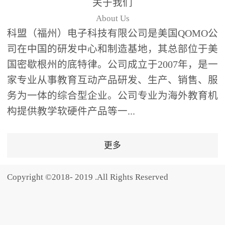
关于我们
题器快速响应，系统实时
About Us
统计答题数据并生成可视
科盟（福州）电子科技有限公司是美国QOMO公
化图表，让教师瞬间掌握
司在中国的研发中心和制造基地，其总部位于美
学生知识掌握情况。主观
国密歇根州的底特律。公司成立于2007年，是一
反馈：包含简答题、观点
家专业从事教育互动产品研发、生产、销售、服
阐述等开放式互动，鼓励
学生自由表达思考过程，
务为一体的综合型企业。公司专业为海外教育机
培养批判性思维与表达能
构提供教学软硬件产品等一...
力，尤其适合语文、思政
等需要深度思考的学科。
更多
随机点名：打破传统点名
的枯燥感，通过随机抽取
Copyright ©2018- 2019 .All Rights Reserved
功能增加课堂趣味性，同
时确保每位学生都有平等
的参与机会。数据驱动教
学，实现个性化辅导QVote