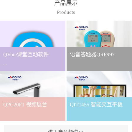
产品展示
Products
QVote课堂互动软件
语音答题器QRF997
...
下载QVote授课软件课堂互
动的质量直接影响教学效
QPC20F1 视频展台
QIT1455 智能交互平板
果与学生参与度。作为
QOMO旗下专为教学场景
打造的互动授课软件，
QVote 以 “让每一堂课都充