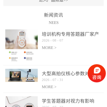
进入产品频道>>
满活力” 为核心目标，通过
轻量化操作、多样化互动
新闻资讯
功能与数据化教学分析，
NEES
为教师提供了一套完整的
课堂互动解决方案，重新
培训机构专用答题器厂家产
定义了师生互动的新模
2026
-
08
-
07
品方案
式。极简操作，轻松融入
MORE >
教学流程QVote 深谙教师
教学节奏的重要性，采用
“零学习成本” 的设计理
念，教师无需复杂培训即
大型高拍仪核心参数对比与
可快速上手。软件支持与
2026
-
07
-
31
选购建议
PPT、白板等常用教学工具
MORE >
无缝衔接，开课只需简单
几步：打开软件、选择互
学生答题器对视力有影响
动模式、发起互动任务，