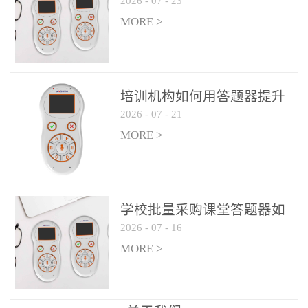
2026
-
07
-
23
吗？
整个过程不超过 30 秒，完
MORE >
美融入正常教学流程，避
免打断课堂连贯性。无论
是课前预习检测、课中重
点讲解互动，还是课后即
培训机构如何用答题器提升
时反馈，QVote 都能灵活
2026
-
07
-
21
学生专注度
适配不同教学环节需求，
MORE >
让教师专注于教学内容本
身，而非技术操作。多元
互动形式，激活课堂参与
热情QVote 提供了丰富的
学校批量采购课堂答题器如
互动功能矩阵，满足不同
2026
-
07
-
16
何选厂家
学科、不同教学目标的互
MORE >
动需求：即时答题：支持
单选题、多选题、判断题
等基础题型，学生通过答