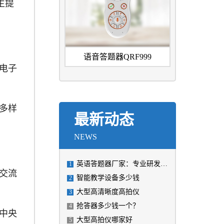
生提
语音答题器QRF999
电子
多样
最新动态
NEWS
英语答题器厂家：专业研发、生产高质量英语答题设备
1
通交流
智能教学设备多少钱
2
大型高清晰度高拍仪
3
​抢答器多少钱一个？
4
中央
大型高拍仪哪家好
5