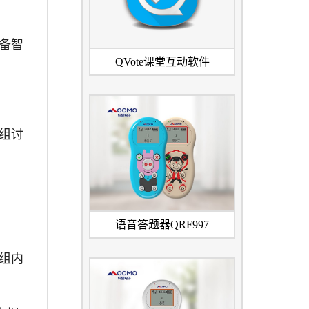
备智
QVote课堂互动软件
组讨
。
语音答题器QRF997
组内