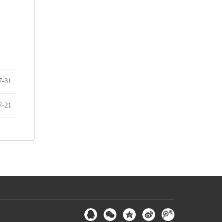
7
-
31
7
-
21