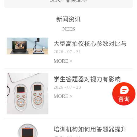
进入产品频道>>
满活力” 为核心目标，通过
轻量化操作、多样化互动
新闻资讯
功能与数据化教学分析，
NEES
为教师提供了一套完整的
课堂互动解决方案，重新
大型高拍仪核心参数对比与
定义了师生互动的新模
2026
-
07
-
31
选购建议
式。极简操作，轻松融入
MORE >
教学流程QVote 深谙教师
教学节奏的重要性，采用
学生答题器对视力有影响
“零学习成本” 的设计理
2026
-
07
-
23
吗？
念，教师无需复杂培训即
MORE >
可快速上手。软件支持与
PPT、白板等常用教学工具
无缝衔接，开课只需简单
几步：打开软件、选择互
培训机构如何用答题器提升
动模式、发起互动任务，