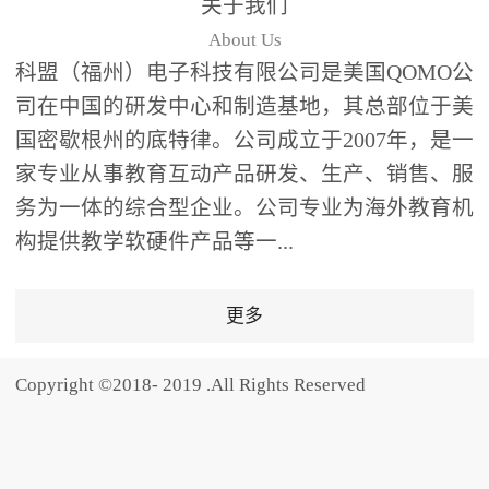
关于我们
题器快速响应，系统实时
About Us
统计答题数据并生成可视
科盟（福州）电子科技有限公司是美国QOMO公
化图表，让教师瞬间掌握
司在中国的研发中心和制造基地，其总部位于美
学生知识掌握情况。主观
国密歇根州的底特律。公司成立于2007年，是一
反馈：包含简答题、观点
家专业从事教育互动产品研发、生产、销售、服
阐述等开放式互动，鼓励
学生自由表达思考过程，
务为一体的综合型企业。公司专业为海外教育机
培养批判性思维与表达能
构提供教学软硬件产品等一...
力，尤其适合语文、思政
等需要深度思考的学科。
更多
随机点名：打破传统点名
的枯燥感，通过随机抽取
Copyright ©2018- 2019 .All Rights Reserved
功能增加课堂趣味性，同
时确保每位学生都有平等
的参与机会。数据驱动教
学，实现个性化辅导QVote