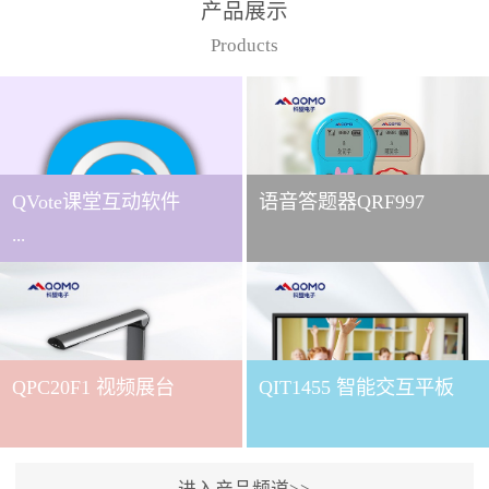
产品展示
Products
QVote课堂互动软件
语音答题器QRF997
...
下载QVote授课软件课堂互
动的质量直接影响教学效
QPC20F1 视频展台
QIT1455 智能交互平板
果与学生参与度。作为
QOMO旗下专为教学场景
打造的互动授课软件，
QVote 以 “让每一堂课都充