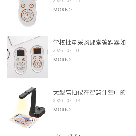
2026
-
07
-
21
学生专注度
整个过程不超过 30 秒，完
MORE >
美融入正常教学流程，避
免打断课堂连贯性。无论
是课前预习检测、课中重
点讲解互动，还是课后即
学校批量采购课堂答题器如
时反馈，QVote 都能灵活
2026
-
07
-
16
何选厂家
适配不同教学环节需求，
MORE >
让教师专注于教学内容本
身，而非技术操作。多元
互动形式，激活课堂参与
热情QVote 提供了丰富的
大型高拍仪在智慧课堂中的
互动功能矩阵，满足不同
2026
-
07
-
14
实际应用
学科、不同教学目标的互
MORE >
动需求：即时答题：支持
单选题、多选题、判断题
等基础题型，学生通过答