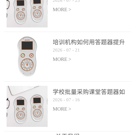
2026
-
07
-
23
吗？
整个过程不超过 30 秒，完
MORE >
美融入正常教学流程，避
免打断课堂连贯性。无论
是课前预习检测、课中重
点讲解互动，还是课后即
培训机构如何用答题器提升
时反馈，QVote 都能灵活
2026
-
07
-
21
学生专注度
适配不同教学环节需求，
MORE >
让教师专注于教学内容本
身，而非技术操作。多元
互动形式，激活课堂参与
热情QVote 提供了丰富的
学校批量采购课堂答题器如
互动功能矩阵，满足不同
2026
-
07
-
16
何选厂家
学科、不同教学目标的互
MORE >
动需求：即时答题：支持
单选题、多选题、判断题
等基础题型，学生通过答