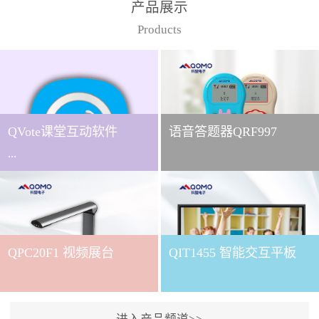
产品展示
Products
QVote课堂互动软件
语音答题器QRF997
...
下载QVote授课软件课堂互
动的质量直接影响教学效
QPC20F1 视频展台
QIT1455 智能交互平板
果与学生参与度。作为
QOMO旗下专为教学场景
打造的互动授课软件，
QVote 以 “让每一堂课都充