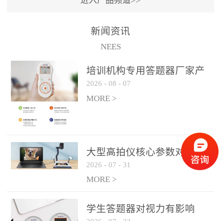
进入产品频道>>
满活力” 为核心目标，通过
轻量化操作、多样化互动
新闻资讯
功能与数据化教学分析，
NEES
为教师提供了一套完整的
课堂互动解决方案，重新
培训机构专用答题器厂家产
定义了师生互动的新模
2026
-
08
-
07
品方案
式。极简操作，轻松融入
MORE >
教学流程QVote 深谙教师
教学节奏的重要性，采用
“零学习成本” 的设计理
念，教师无需复杂培训即
大型高拍仪核心参数对比与
可快速上手。软件支持与
2026
-
07
-
31
选购建议
PPT、白板等常用教学工具
MORE >
无缝衔接，开课只需简单
几步：打开软件、选择互
学生答题器对视力有影响
动模式、发起互动任务，