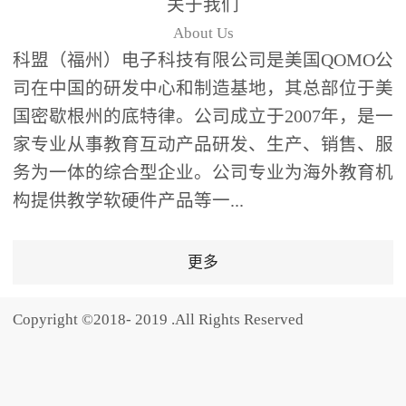
关于我们
题器快速响应，系统实时
About Us
统计答题数据并生成可视
科盟（福州）电子科技有限公司是美国QOMO公
化图表，让教师瞬间掌握
司在中国的研发中心和制造基地，其总部位于美
学生知识掌握情况。主观
国密歇根州的底特律。公司成立于2007年，是一
反馈：包含简答题、观点
家专业从事教育互动产品研发、生产、销售、服
阐述等开放式互动，鼓励
学生自由表达思考过程，
务为一体的综合型企业。公司专业为海外教育机
培养批判性思维与表达能
构提供教学软硬件产品等一...
力，尤其适合语文、思政
等需要深度思考的学科。
更多
随机点名：打破传统点名
的枯燥感，通过随机抽取
Copyright ©2018- 2019 .All Rights Reserved
功能增加课堂趣味性，同
时确保每位学生都有平等
的参与机会。数据驱动教
学，实现个性化辅导QVote