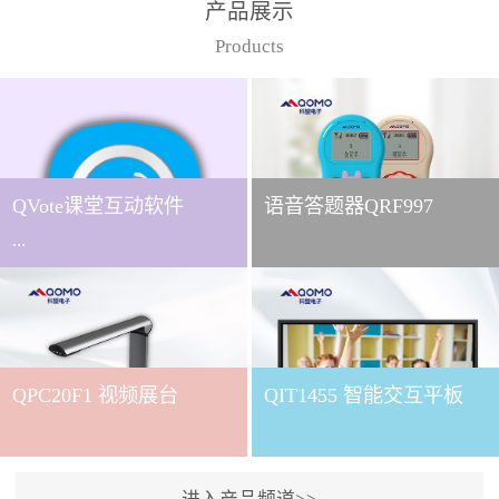
产品展示
Products
QVote课堂互动软件
语音答题器QRF997
...
下载QVote授课软件课堂互
动的质量直接影响教学效
QPC20F1 视频展台
QIT1455 智能交互平板
果与学生参与度。作为
QOMO旗下专为教学场景
打造的互动授课软件，
QVote 以 “让每一堂课都充