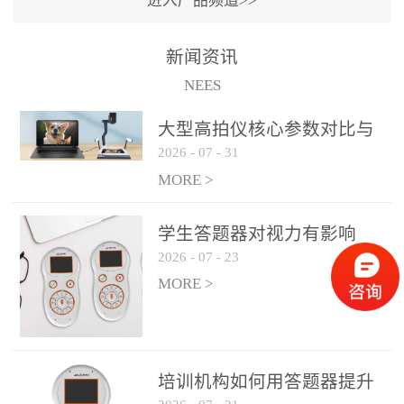
进入产品频道>>
满活力” 为核心目标，通过
轻量化操作、多样化互动
新闻资讯
功能与数据化教学分析，
NEES
为教师提供了一套完整的
课堂互动解决方案，重新
大型高拍仪核心参数对比与
定义了师生互动的新模
2026
-
07
-
31
选购建议
式。极简操作，轻松融入
MORE >
教学流程QVote 深谙教师
教学节奏的重要性，采用
学生答题器对视力有影响
“零学习成本” 的设计理
2026
-
07
-
23
吗？
念，教师无需复杂培训即
MORE >
可快速上手。软件支持与
PPT、白板等常用教学工具
无缝衔接，开课只需简单
几步：打开软件、选择互
培训机构如何用答题器提升
动模式、发起互动任务，