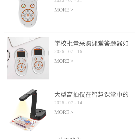
2026
-
07
-
21
学生专注度
整个过程不超过 30 秒，完
MORE >
美融入正常教学流程，避
免打断课堂连贯性。无论
是课前预习检测、课中重
点讲解互动，还是课后即
学校批量采购课堂答题器如
时反馈，QVote 都能灵活
2026
-
07
-
16
何选厂家
适配不同教学环节需求，
MORE >
让教师专注于教学内容本
身，而非技术操作。多元
互动形式，激活课堂参与
热情QVote 提供了丰富的
大型高拍仪在智慧课堂中的
互动功能矩阵，满足不同
2026
-
07
-
14
实际应用
学科、不同教学目标的互
MORE >
动需求：即时答题：支持
单选题、多选题、判断题
等基础题型，学生通过答