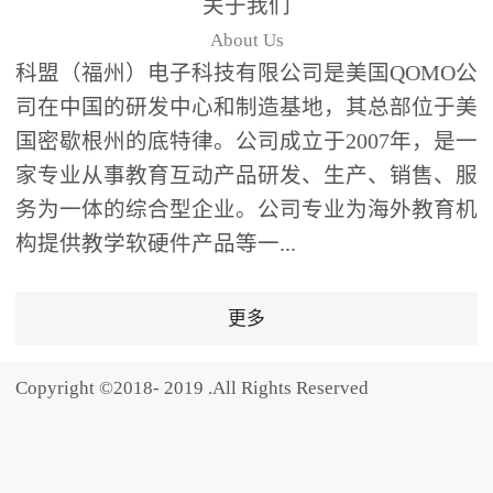
关于我们
题器快速响应，系统实时
About Us
统计答题数据并生成可视
科盟（福州）电子科技有限公司是美国QOMO公
化图表，让教师瞬间掌握
司在中国的研发中心和制造基地，其总部位于美
学生知识掌握情况。主观
国密歇根州的底特律。公司成立于2007年，是一
反馈：包含简答题、观点
家专业从事教育互动产品研发、生产、销售、服
阐述等开放式互动，鼓励
学生自由表达思考过程，
务为一体的综合型企业。公司专业为海外教育机
培养批判性思维与表达能
构提供教学软硬件产品等一...
力，尤其适合语文、思政
等需要深度思考的学科。
更多
随机点名：打破传统点名
的枯燥感，通过随机抽取
Copyright ©2018- 2019 .All Rights Reserved
功能增加课堂趣味性，同
时确保每位学生都有平等
的参与机会。数据驱动教
学，实现个性化辅导QVote