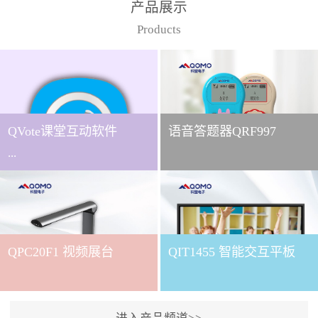
产品展示
Products
QVote课堂互动软件
语音答题器QRF997
...
下载QVote授课软件课堂互
动的质量直接影响教学效
QPC20F1 视频展台
QIT1455 智能交互平板
果与学生参与度。作为
QOMO旗下专为教学场景
打造的互动授课软件，
QVote 以 “让每一堂课都充