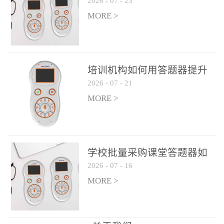
2026
-
07
-
23
吗？
整个过程不超过 30 秒，完
MORE >
美融入正常教学流程，避
免打断课堂连贯性。无论
是课前预习检测、课中重
点讲解互动，还是课后即
培训机构如何用答题器提升
时反馈，QVote 都能灵活
2026
-
07
-
21
学生专注度
适配不同教学环节需求，
MORE >
让教师专注于教学内容本
身，而非技术操作。多元
互动形式，激活课堂参与
热情QVote 提供了丰富的
学校批量采购课堂答题器如
互动功能矩阵，满足不同
2026
-
07
-
16
何选厂家
学科、不同教学目标的互
MORE >
动需求：即时答题：支持
单选题、多选题、判断题
等基础题型，学生通过答