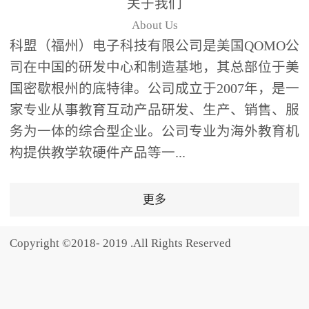
关于我们
题器快速响应，系统实时
About Us
统计答题数据并生成可视
科盟（福州）电子科技有限公司是美国QOMO公
化图表，让教师瞬间掌握
司在中国的研发中心和制造基地，其总部位于美
学生知识掌握情况。主观
国密歇根州的底特律。公司成立于2007年，是一
反馈：包含简答题、观点
家专业从事教育互动产品研发、生产、销售、服
阐述等开放式互动，鼓励
学生自由表达思考过程，
务为一体的综合型企业。公司专业为海外教育机
培养批判性思维与表达能
构提供教学软硬件产品等一...
力，尤其适合语文、思政
等需要深度思考的学科。
更多
随机点名：打破传统点名
的枯燥感，通过随机抽取
Copyright ©2018- 2019 .All Rights Reserved
功能增加课堂趣味性，同
时确保每位学生都有平等
的参与机会。数据驱动教
学，实现个性化辅导QVote