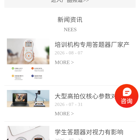
进入产品频道>>
满活力” 为核心目标，通过
轻量化操作、多样化互动
新闻资讯
功能与数据化教学分析，
NEES
为教师提供了一套完整的
课堂互动解决方案，重新
培训机构专用答题器厂家产
定义了师生互动的新模
2026
-
08
-
07
品方案
式。极简操作，轻松融入
MORE >
教学流程QVote 深谙教师
教学节奏的重要性，采用
“零学习成本” 的设计理
念，教师无需复杂培训即
大型高拍仪核心参数对比与
可快速上手。软件支持与
2026
-
07
-
31
选购建议
PPT、白板等常用教学工具
MORE >
无缝衔接，开课只需简单
几步：打开软件、选择互
学生答题器对视力有影响
动模式、发起互动任务，