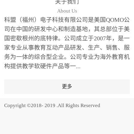
关于我们
题器快速响应，系统实时
About Us
统计答题数据并生成可视
科盟（福州）电子科技有限公司是美国QOMO公
化图表，让教师瞬间掌握
司在中国的研发中心和制造基地，其总部位于美
学生知识掌握情况。主观
国密歇根州的底特律。公司成立于2007年，是一
反馈：包含简答题、观点
家专业从事教育互动产品研发、生产、销售、服
阐述等开放式互动，鼓励
学生自由表达思考过程，
务为一体的综合型企业。公司专业为海外教育机
培养批判性思维与表达能
构提供教学软硬件产品等一...
力，尤其适合语文、思政
等需要深度思考的学科。
更多
随机点名：打破传统点名
的枯燥感，通过随机抽取
Copyright ©2018- 2019 .All Rights Reserved
功能增加课堂趣味性，同
时确保每位学生都有平等
的参与机会。数据驱动教
学，实现个性化辅导QVote