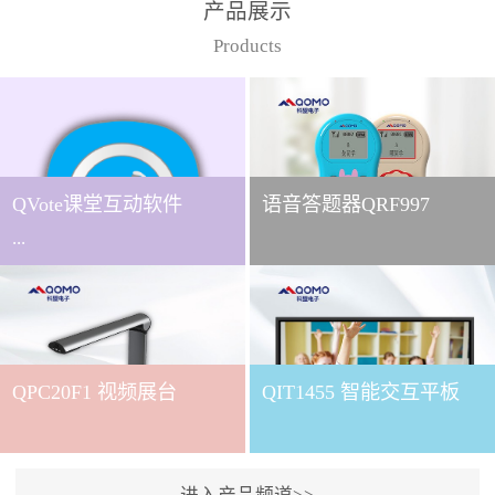
产品展示
Products
QVote课堂互动软件
语音答题器QRF997
...
下载QVote授课软件课堂互
动的质量直接影响教学效
QPC20F1 视频展台
QIT1455 智能交互平板
果与学生参与度。作为
QOMO旗下专为教学场景
打造的互动授课软件，
QVote 以 “让每一堂课都充