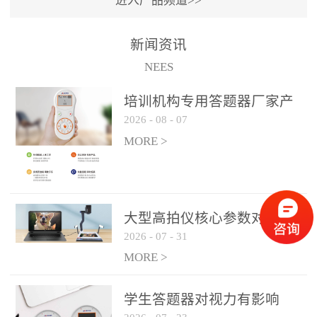
进入产品频道>>
满活力” 为核心目标，通过
轻量化操作、多样化互动
新闻资讯
功能与数据化教学分析，
NEES
为教师提供了一套完整的
课堂互动解决方案，重新
培训机构专用答题器厂家产
定义了师生互动的新模
2026
-
08
-
07
品方案
式。极简操作，轻松融入
MORE >
教学流程QVote 深谙教师
教学节奏的重要性，采用
“零学习成本” 的设计理
念，教师无需复杂培训即
大型高拍仪核心参数对比与
可快速上手。软件支持与
2026
-
07
-
31
选购建议
PPT、白板等常用教学工具
MORE >
无缝衔接，开课只需简单
几步：打开软件、选择互
学生答题器对视力有影响
动模式、发起互动任务，