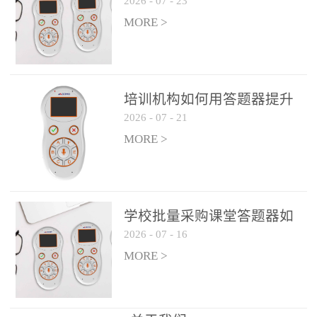
2026
-
07
-
23
吗？
整个过程不超过 30 秒，完
MORE >
美融入正常教学流程，避
免打断课堂连贯性。无论
是课前预习检测、课中重
点讲解互动，还是课后即
培训机构如何用答题器提升
时反馈，QVote 都能灵活
2026
-
07
-
21
学生专注度
适配不同教学环节需求，
MORE >
让教师专注于教学内容本
身，而非技术操作。多元
互动形式，激活课堂参与
热情QVote 提供了丰富的
学校批量采购课堂答题器如
互动功能矩阵，满足不同
2026
-
07
-
16
何选厂家
学科、不同教学目标的互
MORE >
动需求：即时答题：支持
单选题、多选题、判断题
等基础题型，学生通过答