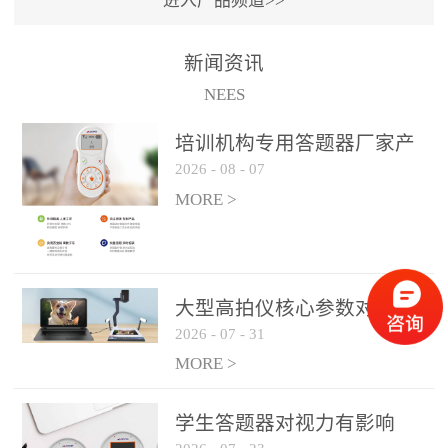
进入产品频道>>
满活力” 为核心目标，通过
轻量化操作、多样化互动
新闻资讯
功能与数据化教学分析，
NEES
为教师提供了一套完整的
课堂互动解决方案，重新
培训机构专用答题器厂家产
定义了师生互动的新模
2026
-
08
-
07
品方案
式。极简操作，轻松融入
MORE >
教学流程QVote 深谙教师
教学节奏的重要性，采用
“零学习成本” 的设计理
念，教师无需复杂培训即
大型高拍仪核心参数对比与
可快速上手。软件支持与
2026
-
07
-
31
选购建议
PPT、白板等常用教学工具
MORE >
无缝衔接，开课只需简单
几步：打开软件、选择互
学生答题器对视力有影响
动模式、发起互动任务，