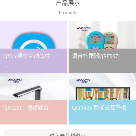
产品展示
Products
QVote课堂互动软件
语音答题器QRF997
...
下载QVote授课软件课堂互
动的质量直接影响教学效
QPC20F1 视频展台
QIT1455 智能交互平板
果与学生参与度。作为
QOMO旗下专为教学场景
打造的互动授课软件，
QVote 以 “让每一堂课都充