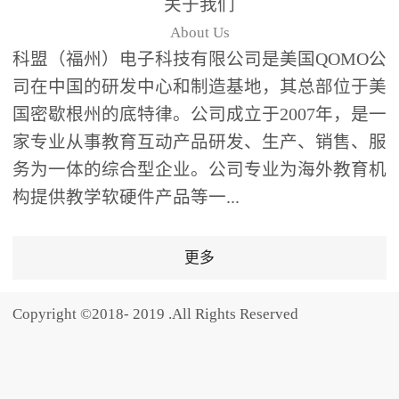
关于我们
题器快速响应，系统实时
About Us
统计答题数据并生成可视
科盟（福州）电子科技有限公司是美国QOMO公
化图表，让教师瞬间掌握
司在中国的研发中心和制造基地，其总部位于美
学生知识掌握情况。主观
国密歇根州的底特律。公司成立于2007年，是一
反馈：包含简答题、观点
家专业从事教育互动产品研发、生产、销售、服
阐述等开放式互动，鼓励
学生自由表达思考过程，
务为一体的综合型企业。公司专业为海外教育机
培养批判性思维与表达能
构提供教学软硬件产品等一...
力，尤其适合语文、思政
等需要深度思考的学科。
更多
随机点名：打破传统点名
的枯燥感，通过随机抽取
Copyright ©2018- 2019 .All Rights Reserved
功能增加课堂趣味性，同
时确保每位学生都有平等
的参与机会。数据驱动教
学，实现个性化辅导QVote