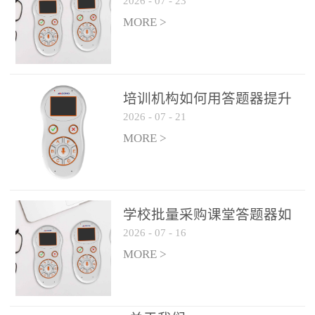
2026
-
07
-
23
吗？
整个过程不超过 30 秒，完
MORE >
美融入正常教学流程，避
免打断课堂连贯性。无论
是课前预习检测、课中重
点讲解互动，还是课后即
培训机构如何用答题器提升
时反馈，QVote 都能灵活
2026
-
07
-
21
学生专注度
适配不同教学环节需求，
MORE >
让教师专注于教学内容本
身，而非技术操作。多元
互动形式，激活课堂参与
热情QVote 提供了丰富的
学校批量采购课堂答题器如
互动功能矩阵，满足不同
2026
-
07
-
16
何选厂家
学科、不同教学目标的互
MORE >
动需求：即时答题：支持
单选题、多选题、判断题
等基础题型，学生通过答