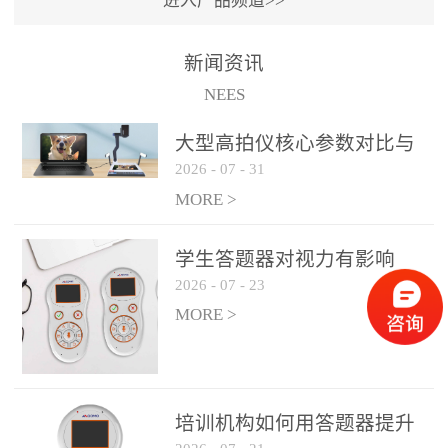
进入产品频道>>
满活力” 为核心目标，通过
轻量化操作、多样化互动
新闻资讯
功能与数据化教学分析，
NEES
为教师提供了一套完整的
课堂互动解决方案，重新
大型高拍仪核心参数对比与
定义了师生互动的新模
2026
-
07
-
31
选购建议
式。极简操作，轻松融入
MORE >
教学流程QVote 深谙教师
教学节奏的重要性，采用
学生答题器对视力有影响
“零学习成本” 的设计理
2026
-
07
-
23
吗？
念，教师无需复杂培训即
MORE >
可快速上手。软件支持与
PPT、白板等常用教学工具
无缝衔接，开课只需简单
几步：打开软件、选择互
培训机构如何用答题器提升
动模式、发起互动任务，