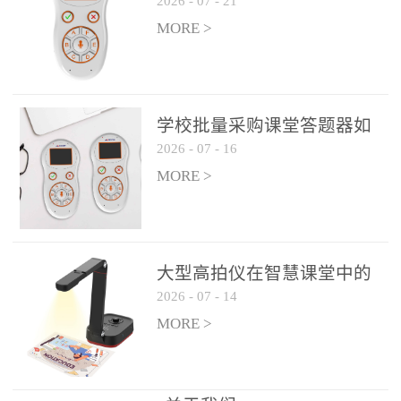
2026
-
07
-
21
学生专注度
整个过程不超过 30 秒，完
MORE >
美融入正常教学流程，避
免打断课堂连贯性。无论
是课前预习检测、课中重
点讲解互动，还是课后即
学校批量采购课堂答题器如
时反馈，QVote 都能灵活
2026
-
07
-
16
何选厂家
适配不同教学环节需求，
MORE >
让教师专注于教学内容本
身，而非技术操作。多元
互动形式，激活课堂参与
热情QVote 提供了丰富的
大型高拍仪在智慧课堂中的
互动功能矩阵，满足不同
2026
-
07
-
14
实际应用
学科、不同教学目标的互
MORE >
动需求：即时答题：支持
单选题、多选题、判断题
等基础题型，学生通过答