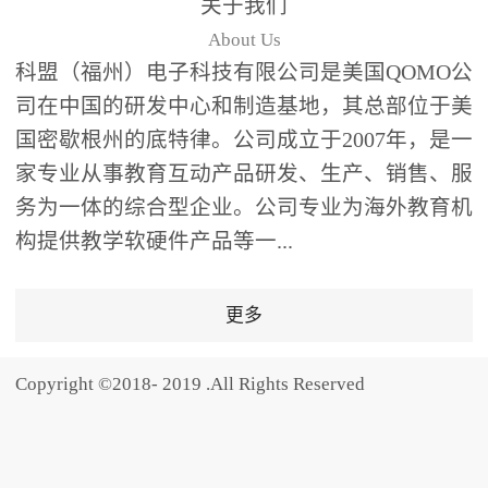
关于我们
题器快速响应，系统实时
About Us
统计答题数据并生成可视
科盟（福州）电子科技有限公司是美国QOMO公
化图表，让教师瞬间掌握
司在中国的研发中心和制造基地，其总部位于美
学生知识掌握情况。主观
国密歇根州的底特律。公司成立于2007年，是一
反馈：包含简答题、观点
家专业从事教育互动产品研发、生产、销售、服
阐述等开放式互动，鼓励
学生自由表达思考过程，
务为一体的综合型企业。公司专业为海外教育机
培养批判性思维与表达能
构提供教学软硬件产品等一...
力，尤其适合语文、思政
等需要深度思考的学科。
更多
随机点名：打破传统点名
的枯燥感，通过随机抽取
Copyright ©2018- 2019 .All Rights Reserved
功能增加课堂趣味性，同
时确保每位学生都有平等
的参与机会。数据驱动教
学，实现个性化辅导QVote