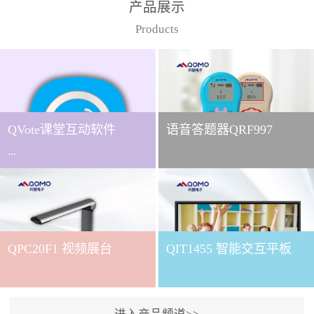
产品展示
Products
QVote课堂互动软件
语音答题器QRF997
...
下载QVote授课软件课堂互
动的质量直接影响教学效
QPC20F1 视频展台
QIT1455 智能交互平板
果与学生参与度。作为
QOMO旗下专为教学场景
打造的互动授课软件，
QVote 以 “让每一堂课都充