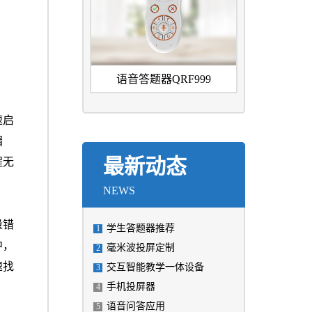
语音答题器QRF999
速启
漏
程无
最新动态
NEWS
量错
学生答题器推荐
1
中，
毫米波投屏定制
2
速找
交互智能教学一体设备
3
手机投屏器
4
语音问答应用
5