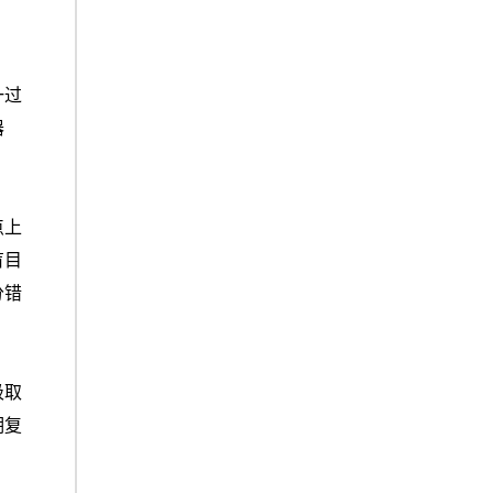
一过
器
点上
盲目
分错
吸取
期复