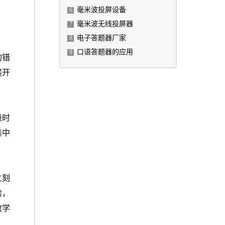
毫米波投屏设备
6
毫米波无线投屏器
7
电子答题器厂家
8
口语答题器的应用
9
的错
展开
量时
集中
立刻
验，
教学