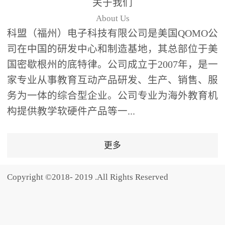
关于我们
题器快速响应，系统实时
About Us
统计答题数据并生成可视
科盟（福州）电子科技有限公司是美国QOMO公
化图表，让教师瞬间掌握
司在中国的研发中心和制造基地，其总部位于美
学生知识掌握情况。主观
国密歇根州的底特律。公司成立于2007年，是一
反馈：包含简答题、观点
家专业从事教育互动产品研发、生产、销售、服
阐述等开放式互动，鼓励
学生自由表达思考过程，
务为一体的综合型企业。公司专业为海外教育机
培养批判性思维与表达能
构提供教学软硬件产品等一...
力，尤其适合语文、思政
等需要深度思考的学科。
更多
随机点名：打破传统点名
的枯燥感，通过随机抽取
Copyright ©2018- 2019 .All Rights Reserved
功能增加课堂趣味性，同
时确保每位学生都有平等
的参与机会。数据驱动教
学，实现个性化辅导QVote