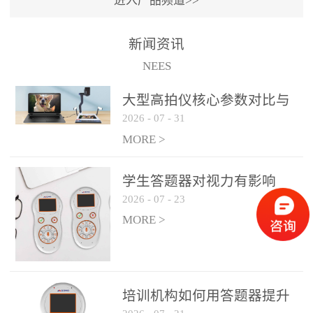
进入产品频道>>
满活力” 为核心目标，通过
轻量化操作、多样化互动
新闻资讯
功能与数据化教学分析，
NEES
为教师提供了一套完整的
课堂互动解决方案，重新
大型高拍仪核心参数对比与
定义了师生互动的新模
2026
-
07
-
31
选购建议
式。极简操作，轻松融入
MORE >
教学流程QVote 深谙教师
教学节奏的重要性，采用
学生答题器对视力有影响
“零学习成本” 的设计理
2026
-
07
-
23
吗？
念，教师无需复杂培训即
MORE >
可快速上手。软件支持与
PPT、白板等常用教学工具
无缝衔接，开课只需简单
几步：打开软件、选择互
培训机构如何用答题器提升
动模式、发起互动任务，