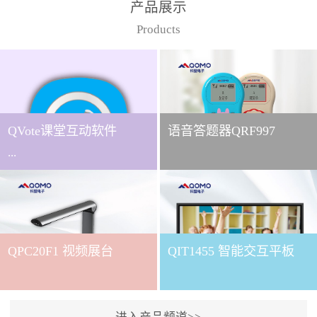
产品展示
Products
QVote课堂互动软件
语音答题器QRF997
...
下载QVote授课软件课堂互
动的质量直接影响教学效
QPC20F1 视频展台
QIT1455 智能交互平板
果与学生参与度。作为
QOMO旗下专为教学场景
打造的互动授课软件，
QVote 以 “让每一堂课都充