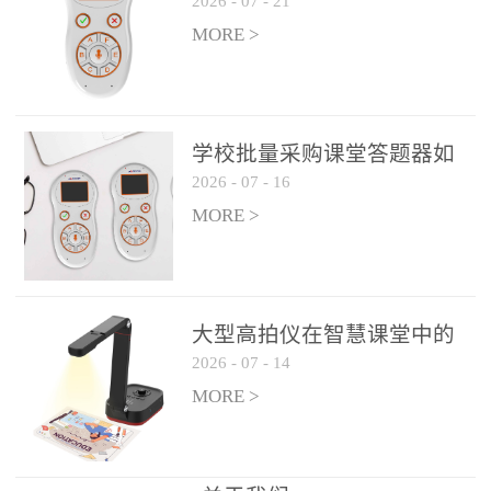
2026
-
07
-
21
学生专注度
整个过程不超过 30 秒，完
MORE >
美融入正常教学流程，避
免打断课堂连贯性。无论
是课前预习检测、课中重
点讲解互动，还是课后即
学校批量采购课堂答题器如
时反馈，QVote 都能灵活
2026
-
07
-
16
何选厂家
适配不同教学环节需求，
MORE >
让教师专注于教学内容本
身，而非技术操作。多元
互动形式，激活课堂参与
热情QVote 提供了丰富的
大型高拍仪在智慧课堂中的
互动功能矩阵，满足不同
2026
-
07
-
14
实际应用
学科、不同教学目标的互
MORE >
动需求：即时答题：支持
单选题、多选题、判断题
等基础题型，学生通过答