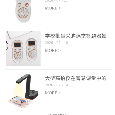
2026
-
07
-
21
学生专注度
整个过程不超过 30 秒，完
MORE >
美融入正常教学流程，避
免打断课堂连贯性。无论
是课前预习检测、课中重
点讲解互动，还是课后即
学校批量采购课堂答题器如
时反馈，QVote 都能灵活
2026
-
07
-
16
何选厂家
适配不同教学环节需求，
MORE >
让教师专注于教学内容本
身，而非技术操作。多元
互动形式，激活课堂参与
热情QVote 提供了丰富的
大型高拍仪在智慧课堂中的
互动功能矩阵，满足不同
2026
-
07
-
14
实际应用
学科、不同教学目标的互
MORE >
动需求：即时答题：支持
单选题、多选题、判断题
等基础题型，学生通过答