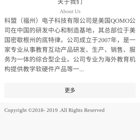
关于我们
题器快速响应，系统实时
About Us
统计答题数据并生成可视
科盟（福州）电子科技有限公司是美国QOMO公
化图表，让教师瞬间掌握
司在中国的研发中心和制造基地，其总部位于美
学生知识掌握情况。主观
国密歇根州的底特律。公司成立于2007年，是一
反馈：包含简答题、观点
家专业从事教育互动产品研发、生产、销售、服
阐述等开放式互动，鼓励
学生自由表达思考过程，
务为一体的综合型企业。公司专业为海外教育机
培养批判性思维与表达能
构提供教学软硬件产品等一...
力，尤其适合语文、思政
等需要深度思考的学科。
更多
随机点名：打破传统点名
的枯燥感，通过随机抽取
Copyright ©2018- 2019 .All Rights Reserved
功能增加课堂趣味性，同
时确保每位学生都有平等
的参与机会。数据驱动教
学，实现个性化辅导QVote