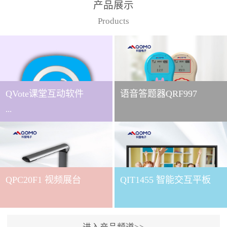
产品展示
Products
QVote课堂互动软件
语音答题器QRF997
...
下载QVote授课软件课堂互
动的质量直接影响教学效
QPC20F1 视频展台
QIT1455 智能交互平板
果与学生参与度。作为
QOMO旗下专为教学场景
打造的互动授课软件，
QVote 以 “让每一堂课都充