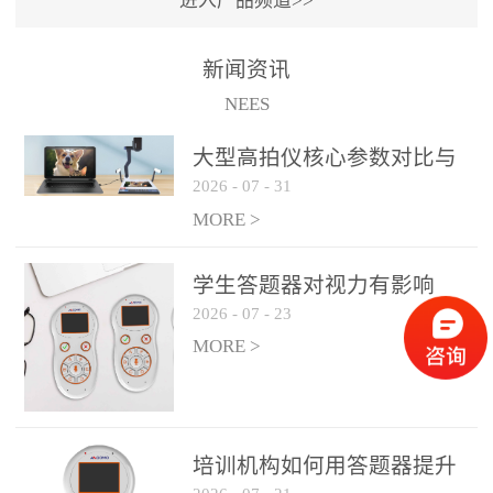
进入产品频道>>
满活力” 为核心目标，通过
轻量化操作、多样化互动
新闻资讯
功能与数据化教学分析，
NEES
为教师提供了一套完整的
课堂互动解决方案，重新
大型高拍仪核心参数对比与
定义了师生互动的新模
2026
-
07
-
31
选购建议
式。极简操作，轻松融入
MORE >
教学流程QVote 深谙教师
教学节奏的重要性，采用
学生答题器对视力有影响
“零学习成本” 的设计理
2026
-
07
-
23
吗？
念，教师无需复杂培训即
MORE >
可快速上手。软件支持与
PPT、白板等常用教学工具
无缝衔接，开课只需简单
几步：打开软件、选择互
培训机构如何用答题器提升
动模式、发起互动任务，